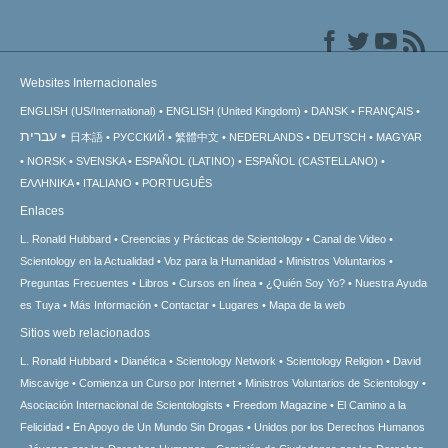
Websites Internacionales
ENGLISH (US/International)
ENGLISH (United Kingdom)
DANSK
FRANÇAIS
עברית
日本語
РУССКИЙ
繁體中文
NEDERLANDS
DEUTSCH
MAGYAR
NORSK
SVENSKA
ESPAÑOL (LATINO)
ESPAÑOL (CASTELLANO)
ΕΛΛΗΝΙΚA
ITALIANO
PORTUGUÊS
Enlaces
L. Ronald Hubbard
Creencias y Prácticas de Scientology
Canal de Video
Scientology en la Actualidad
Voz para la Humanidad
Ministros Voluntarios
Preguntas Frecuentes
Libros
Cursos en línea
¿Quién Soy Yo?
Nuestra Ayuda
es Tuya
Más Información
Contactar
Lugares
Mapa de la web
Sitios web relacionados
L. Ronald Hubbard
Dianética
Scientology Network
Scientology Religion
David
Miscavige
Comienza un Curso por Internet
Ministros Voluntarios de Scientology
Asociación Internacional de Scientologists
Freedom Magazine
El Camino a la
Felicidad
En Apoyo de Un Mundo Sin Drogas
Unidos por los Derechos Humanos