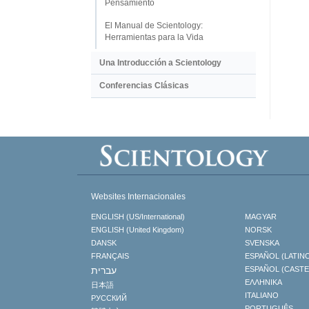
Pensamiento
El Manual de Scientology:
Herramientas para la Vida
Una Introducción a Scientology
Conferencias Clásicas
Websites Internacionales
ENGLISH (US/International)
MAGYAR
ENGLISH (United Kingdom)
NORSK
DANSK
SVENSKA
FRANÇAIS
ESPAÑOL (LATIN
עברית
ESPAÑOL (CAST
ΕΛΛΗΝΙΚA
日本語
ITALIANO
РУССКИЙ
PORTUGUÊS