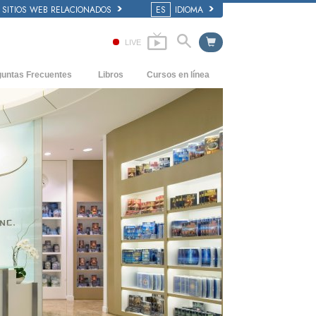
SITIOS WEB RELACIONADOS
ES
IDIOMA
LIVE
guntas Frecuentes
Libros
Cursos en línea
dentes y principios básicos
Cómo Resolver los Conflictos
Libros Iniciales
 de una Iglesia
Las Dinámicas de la Existencia
Audiolibros
anización de Scientology
Los Componentes de la Comprensión
Conferencias Introductorias
Soluciones para un Entorno Peligroso
Películas
Ayudas para Enfermedades y Lesiones
La Integridad y la Honestidad
El Matrimonio
La Escala Tonal Emocional
Respuestas a las Drogas