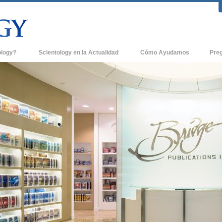
ology?
Scientology en la Actualidad
Cómo Ayudamos
Pre
icas
Iglesias de Scientology
Antece
 de Scientology
Nuevas Iglesias de Scientology
Dentro
entologists acerca de
Organizaciones Avanzadas
La Org
Base en Tierra de Flag
tologist
Freewinds
sia
Llevando Scientology al Mundo
sicos de Scientology
David Miscavige - Líder Eclesiástico de
a Dianética
Scientology
é es Grandeza?