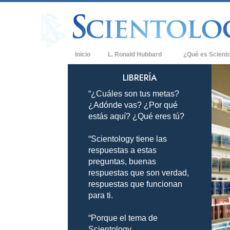
Inicio
L. Ronald Hubbard
¿Qué es Scient
Creencias y Práct
LIBRERÍA
“¿Cuáles son tus metas?
Credos y Códigos
¿Adónde vas? ¿Por qué
Qué dicen los Sci
estás aquí? ¿Qué eres tú?
Scientology
“Scientology tiene las
Conoce a un Scien
respuestas a estas
Dentro de una Igle
preguntas, buenas
respuestas que son verdad,
Los Principios Bá
respuestas que funcionan
para ti.
Una Introducción 
“Porque el tema de
Amor y Odio: ¿Qu
Scientology