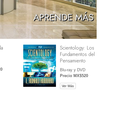
Los Niños
APRENDE MÁS
Herramientas para el Entorno Laboral
La Ética y las Condiciones
la
Scientology: Los
La Causa de la Supresión
Fundamentos del
Investigaciones
Pensamiento
20
Los Fundamentos de la Organización
Blu-ray y DVD
Precio MX$520
Los Fundamentos de las Relaciones
Públicas
Ver Más
Objetivos y Metas
La Tecnología de Estudio
La Comunicación
e