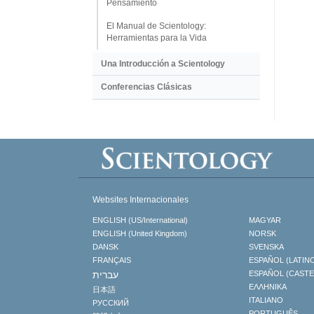
Pensamiento
El Manual de Scientology:
Herramientas para la Vida
Una Introducción a Scientology
Conferencias Clásicas
Websites Internacionales
ENGLISH (US/International)
MAGYAR
ENGLISH (United Kingdom)
NORSK
DANSK
SVENSKA
FRANÇAIS
ESPAÑOL (LATIN
עברית
ESPAÑOL (CAST
ΕΛΛΗΝΙΚA
日本語
ITALIANO
РУССКИЙ
PORTUGUÊS