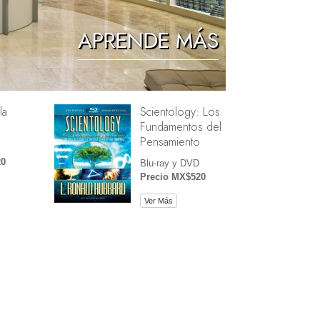
Los Niños
APRENDE MÁS
Herramientas para el Entorno Laboral
La Ética y las Condiciones
la
Scientology: Los
La Causa de la Supresión
Fundamentos del
Investigaciones
Pensamiento
20
Los Fundamentos de la Organización
Blu-ray y DVD
Precio MX$520
Los Fundamentos de las Relaciones
Públicas
Ver Más
Objetivos y Metas
La Tecnología de Estudio
La Comunicación
e