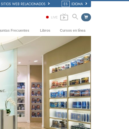
SITIOS WEB RELACIONADOS
ES
IDIOMA
LIVE
guntas Frecuentes
Libros
Cursos en línea
dentes y principios básicos
Cómo Resolver los Conflictos
Libros Iniciales
 de una Iglesia
Las Dinámicas de la Existencia
Audiolibros
anización de Scientology
Los Componentes de la Comprensión
Conferencias Introductorias
Soluciones para un Entorno Peligroso
Películas
Ayudas para Enfermedades y Lesiones
La Integridad y la Honestidad
El Matrimonio
La Escala Tonal Emocional
Respuestas a las Drogas