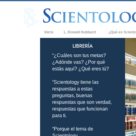
Inicio
L. Ronald Hubbard
¿Qué es Scient
Creencias y Práct
LIBRERÍA
“¿Cuáles son tus metas?
Credos y Códigos
¿Adónde vas? ¿Por qué
Qué dicen los Sci
estás aquí? ¿Qué eres tú?
Scientology
“Scientology tiene las
Conoce a un Scien
respuestas a estas
Dentro de una Igle
preguntas, buenas
respuestas que son verdad,
Los Principios Bá
respuestas que funcionan
para ti.
Una Introducción 
“Porque el tema de
Amor y Odio: ¿Qu
Scientology