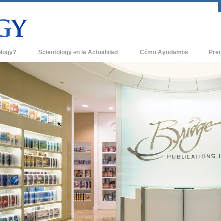
ology?
Scientology en la Actualidad
Cómo Ayudamos
Pre
icas
Iglesias de Scientology
Antece
 de Scientology
Nuevas Iglesias de Scientology
Dentro
entologists acerca de
Organizaciones Avanzadas
La Org
Base en Tierra de Flag
tologist
Freewinds
sia
Llevando Scientology al Mundo
sicos de Scientology
David Miscavige - Líder Eclesiástico de
a Dianética
Scientology
é es Grandeza?