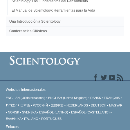
Scientology: Los Fundamentos del Pensamiento
El Manual de Scientology: Herramientas para la Vida
Una Introducción a Scientology
Conferencias Clásicas
Websites Internacionales
ENGLISH (US/International)
ENGLISH (United Kingdom)
DANSK
FRANÇAIS
עברית
日本語
РУССКИЙ
繁體中文
NEDERLANDS
DEUTSCH
MAGYAR
NORSK
SVENSKA
ESPAÑOL (LATINO)
ESPAÑOL (CASTELLANO)
ΕΛΛΗΝΙΚA
ITALIANO
PORTUGUÊS
Enlaces