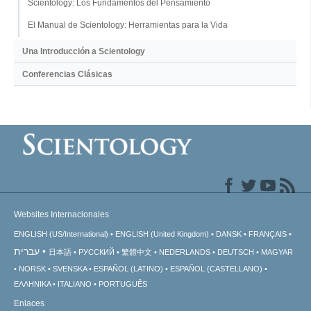
Scientology: Los Fundamentos del Pensamiento
El Manual de Scientology: Herramientas para la Vida
Una Introducción a Scientology
Conferencias Clásicas
Websites Internacionales
ENGLISH (US/International)
ENGLISH (United Kingdom)
DANSK
FRANÇAIS
עברית
日本語
РУССКИЙ
繁體中文
NEDERLANDS
DEUTSCH
MAGYAR
NORSK
SVENSKA
ESPAÑOL (LATINO)
ESPAÑOL (CASTELLANO)
ΕΛΛΗΝΙΚA
ITALIANO
PORTUGUÊS
Enlaces