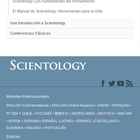
Scientology: Los Fundamentos del Pensamiento
El Manual de Scientology: Herramientas para la Vida
Una Introducción a Scientology
Conferencias Clásicas
Websites Internacionales
ENGLISH (US/International)
ENGLISH (United Kingdom)
DANSK
FRANÇAIS
עברית
日本語
РУССКИЙ
繁體中文
NEDERLANDS
DEUTSCH
MAGYAR
NORSK
SVENSKA
ESPAÑOL (LATINO)
ESPAÑOL (CASTELLANO)
ΕΛΛΗΝΙΚA
ITALIANO
PORTUGUÊS
Enlaces