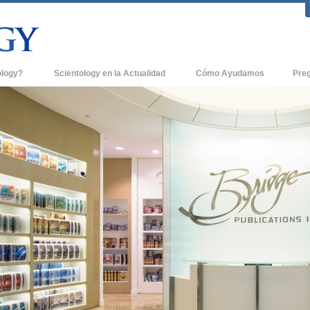
ology?
Scientology en la Actualidad
Cómo Ayudamos
Pre
icas
Iglesias de Scientology
Antece
 de Scientology
Nuevas Iglesias de Scientology
Dentro
entologists acerca de
Organizaciones Avanzadas
La Org
Base en Tierra de Flag
tologist
Freewinds
sia
Llevando Scientology al Mundo
sicos de Scientology
David Miscavige - Líder Eclesiástico de
a Dianética
Scientology
é es Grandeza?