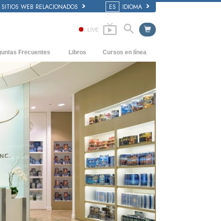
SITIOS WEB RELACIONADOS
ES
IDIOMA
LIVE
guntas Frecuentes
Libros
Cursos en línea
dentes y principios básicos
Cómo Resolver los Conflictos
Libros Iniciales
 de una Iglesia
Las Dinámicas de la Existencia
Audiolibros
anización de Scientology
Los Componentes de la Comprensión
Conferencias Introductorias
Soluciones para un Entorno Peligroso
Películas
Ayudas para Enfermedades y Lesiones
La Integridad y la Honestidad
El Matrimonio
La Escala Tonal Emocional
Respuestas a las Drogas