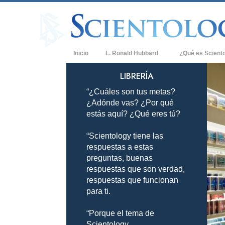
Inicio
L. Ronald Hubbard
¿Qué es Scient
Creencias y Práct
LIBRERÍA
“¿Cuáles son tus metas?
Credos y Códigos
¿Adónde vas? ¿Por qué
Qué dicen los Sci
estás aquí? ¿Qué eres tú?
Scientology
“Scientology tiene las
Conoce a un Scien
respuestas a estas
Dentro de una Igle
preguntas, buenas
respuestas que son verdad,
Los Principios Bá
respuestas que funcionan
para ti.
Una Introducción 
“Porque el tema de
Amor y Odio: ¿Qu
Scientology