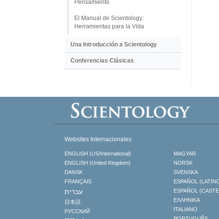
Pensamiento
El Manual de Scientology:
Herramientas para la Vida
Una Introducción a Scientology
Conferencias Clásicas
Websites Internacionales
ENGLISH (US/International)
MAGYAR
ENGLISH (United Kingdom)
NORSK
DANSK
SVENSKA
FRANÇAIS
ESPAÑOL (LATIN
עברית
ESPAÑOL (CAST
ΕΛΛΗΝΙΚA
日本語
ITALIANO
РУССКИЙ
PORTUGUÊS