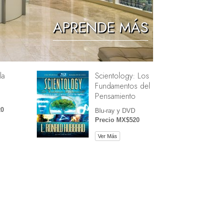
Los Niños
APRENDE MÁS
Herramientas para el Entorno Laboral
La Ética y las Condiciones
la
Scientology: Los
La Causa de la Supresión
Fundamentos del
Investigaciones
Pensamiento
20
Los Fundamentos de la Organización
Blu-ray y DVD
Precio MX$520
Los Fundamentos de las Relaciones
Públicas
Ver Más
Objetivos y Metas
La Tecnología de Estudio
La Comunicación
e