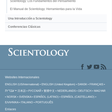
Scientology: Los Fundamentos del Pensamiento
El Manual de Scientology: Herramientas para la Vida
Una Introducción a Scientology
Conferencias Clásicas
Websites Internacionales
ENGLISH (US/International)
ENGLISH (United Kingdom)
DANSK
FRANÇAIS
עברית
日本語
РУССКИЙ
繁體中文
NEDERLANDS
DEUTSCH
MAGYAR
NORSK
SVENSKA
ESPAÑOL (LATINO)
ESPAÑOL (CASTELLANO)
ΕΛΛΗΝΙΚA
ITALIANO
PORTUGUÊS
Enlaces