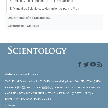
Scientology: Los Fundamentos del Pensamiento
El Manual de Scientology: Herramientas para la Vida
Una Introducción a Scientology
Conferencias Clásicas
Websites Internacionales
ENGLISH (US/International)
ENGLISH (United Kingdom)
DANSK
FRANÇAIS
עברית
日本語
РУССКИЙ
繁體中文
NEDERLANDS
DEUTSCH
MAGYAR
NORSK
SVENSKA
ESPAÑOL (LATINO)
ESPAÑOL (CASTELLANO)
ΕΛΛΗΝΙΚA
ITALIANO
PORTUGUÊS
Enlaces