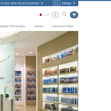
SITIOS WEB RELACIONADOS
ES
IDIOMA
LIVE
guntas Frecuentes
Libros
Cursos en línea
dentes y principios básicos
Cómo Resolver los Conflictos
Libros Iniciales
 de una Iglesia
Las Dinámicas de la Existencia
Audiolibros
anización de Scientology
Los Componentes de la Comprensión
Conferencias Introductorias
Soluciones para un Entorno Peligroso
Películas
Ayudas para Enfermedades y Lesiones
La Integridad y la Honestidad
El Matrimonio
La Escala Tonal Emocional
Respuestas a las Drogas