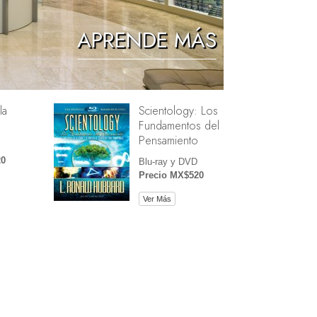
Los Niños
APRENDE MÁS
Herramientas para el Entorno Laboral
La Ética y las Condiciones
la
Scientology: Los
La Causa de la Supresión
Fundamentos del
Investigaciones
Pensamiento
20
Los Fundamentos de la Organización
Blu-ray y DVD
Precio MX$520
Los Fundamentos de las Relaciones
Públicas
Ver Más
Objetivos y Metas
La Tecnología de Estudio
La Comunicación
e