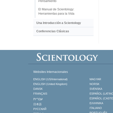
Pensamiento
El Manual de Scientology:
Herramientas para la Vida
Una Introducción a Scientology
Conferencias Clásicas
Websites Internacionales
ENGLISH (US/International)
MAGYAR
ENGLISH (United Kingdom)
NORSK
DANSK
SVENSKA
FRANÇAIS
ESPAÑOL (LATIN
עברית
ESPAÑOL (CAST
ΕΛΛΗΝΙΚA
日本語
ITALIANO
РУССКИЙ
PORTUGUÊS