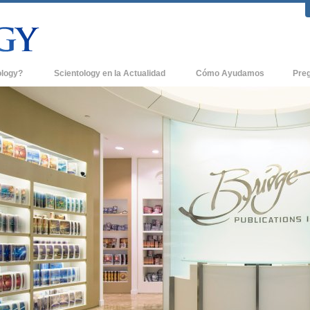
ology?
Scientology en la Actualidad
Cómo Ayudamos
Pre
icas
Iglesias de Scientology
Antece
 de Scientology
Nuevas Iglesias de Scientology
Dentro
entologists acerca de
Organizaciones Avanzadas
La Org
Base en Tierra de Flag
tologist
Freewinds
sia
Llevando Scientology al Mundo
sicos de Scientology
David Miscavige - Líder Eclesiástico de
a Dianética
Scientology
é es Grandeza?