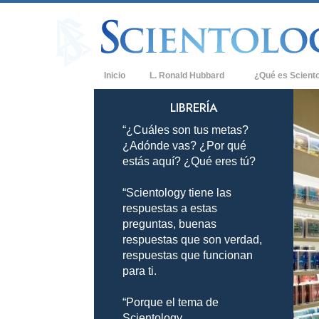
Inicio
L. Ronald Hubbard
¿Qué es Scient
Creencias y Práct
LIBRERÍA
“¿Cuáles son tus metas?
Credos y Códigos
¿Adónde vas? ¿Por qué
Qué dicen los Sci
estás aquí? ¿Qué eres tú?
Scientology
“Scientology tiene las
Conoce a un Scien
respuestas a estas
Dentro de una Igle
preguntas, buenas
respuestas que son verdad,
Los Principios Bá
respuestas que funcionan
para ti.
Una Introducción 
“Porque el tema de
Amor y Odio: ¿Qu
Scientology