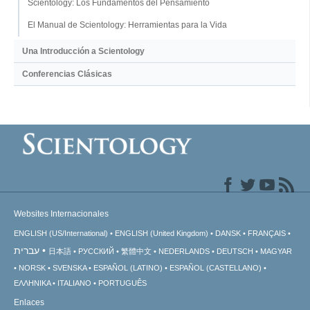
Scientology: Los Fundamentos del Pensamiento
El Manual de Scientology: Herramientas para la Vida
Una Introducción a Scientology
Conferencias Clásicas
Websites Internacionales
ENGLISH (US/International)
ENGLISH (United Kingdom)
DANSK
FRANÇAIS
עברית
日本語
РУССКИЙ
繁體中文
NEDERLANDS
DEUTSCH
MAGYAR
NORSK
SVENSKA
ESPAÑOL (LATINO)
ESPAÑOL (CASTELLANO)
ΕΛΛΗΝΙΚA
ITALIANO
PORTUGUÊS
Enlaces