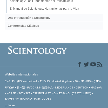
Scientology: Los Fundamentos del Pensamiento
El Manual de Scientology: Herramientas para la Vida
Una Introducción a Scientology
Conferencias Clásicas
Websites Internacionales
ENGLISH (US/International)
ENGLISH (United Kingdom)
DANSK
FRANÇAIS
עברית
日本語
РУССКИЙ
繁體中文
NEDERLANDS
DEUTSCH
MAGYAR
NORSK
SVENSKA
ESPAÑOL (LATINO)
ESPAÑOL (CASTELLANO)
ΕΛΛΗΝΙΚA
ITALIANO
PORTUGUÊS
Enlaces