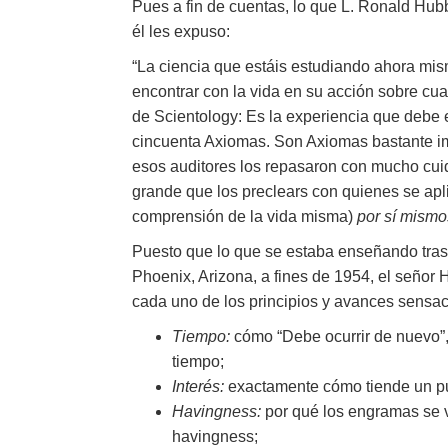
Pues a fin de cuentas, lo que L. Ronald Hu
él les expuso:
“La ciencia que estáis estudiando ahora mism
encontrar con la vida en su acción sobre cua
de Scientology: Es la experiencia que debe e
cincuenta Axiomas. Son Axiomas bastante im
esos auditores los repasaron con mucho cuid
grande que los preclears con quienes se apl
comprensión de la vida misma)
por sí mismo
Puesto que lo que se estaba enseñando trasc
Phoenix, Arizona, a fines de 1954, el señor H
cada uno de los principios y avances sensaci
Tiempo:
cómo “Debe ocurrir de nuevo”,
tiempo;
Interés:
exactamente cómo tiende un pu
Havingness:
por qué los engramas se v
havingness;