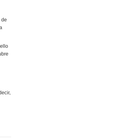
 de
a
ello
ubre
ecir,