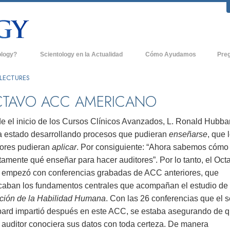
ology?
Scientology en la Actualidad
Cómo Ayudamos
Pre
icas
Iglesias de Scientology
Antece
LECTURES
 de Scientology
Nuevas Iglesias de Scientology
Dentro
TAVO ACC AMERICANO
entologists acerca de
Organizaciones Avanzadas
La Org
e el inicio de los Cursos Clínicos Avanzados, L. Ronald Hubba
Base en Tierra de Flag
a estado desarrollando procesos que pudieran
enseñarse
, que 
tologist
tores pudieran
aplicar
. Por consiguiente: “Ahora sabemos cómo
Freewinds
sia
amente qué enseñar para hacer auditores”. Por lo tanto, el Oct
Llevando Scientology al Mundo
empezó con conferencias grabadas de ACC anteriores, que
sicos de Scientology
caban los fundamentos centrales que acompañan el estudio de
David Miscavige - Líder Eclesiástico de
a Dianética
Scientology
ción de la Habilidad Humana
. Con las 26 conferencias que el 
ard impartió después en este ACC, se estaba asegurando de 
é es Grandeza?
 auditor conociera sus datos con toda certeza. De manera