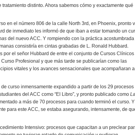
de tratamiento distinto. Ahora sabemos cómo y exactamente qué
rso en el número 806 de la calle North 3rd, en Phoenix, pronto 
ard de inmediato les informó de que iban a estar tomando un cu
nas
del nuevo ACC. Y rompiendo con la práctica acostumbrada
manas consistiría en cintas grabadas de L. Ronald Hubbard.
 por el señor Hubbard de entre el conjunto de Cursos Clínicos
 Curso Profesional y que más tarde se publicarían como las
ncipios vitales y los avances sensacionales que acompañaran a
to de curso inmensamente expandido a partir de los 29 procesos
studiantes del ACC como “El Libro”, y pronto publicado como
L
umentado a más de 70 procesos para cuando terminó el curso. Y
nte para este ACC, se estaba asegurando, intensamente, de qu
ocedimiento Intensivo: procesos que capacitan a un preclear pa
icamente no tuvieran retardo de comunicación y pudieran