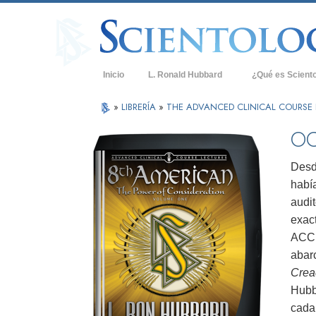
Inicio
L. Ronald Hubbard
¿Qué es Scient
Creencias y Práct
»
LIBRERÍA
»
THE ADVANCED CLINICAL COURSE 
Credos y Códigos
OC
Qué dicen los Sci
Scientology
Desd
habí
Conoce a un Scien
audi
Dentro de una Igle
exact
ACC 
Los Principios Bá
abar
Una Introducción 
Crea
Hubb
Amor y Odio: ¿Qu
cada