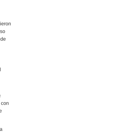
vieron
rso
 de
l
a
 con
e
ra