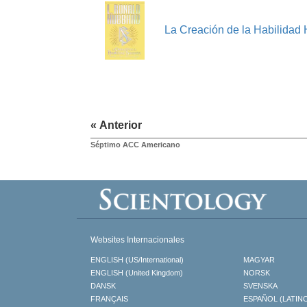
La Creación de la Habilida
« Anterior
Séptimo ACC Americano
Websites Internacionales
ENGLISH (US/International)
MAGYAR
ENGLISH (United Kingdom)
NORSK
DANSK
SVENSKA
FRANÇAIS
ESPAÑOL (LATIN