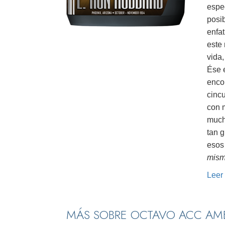
espec
posi
enfat
este
vida,
Ése 
encon
cinc
con 
much
tan g
esos
mis
Leer
MÁS SOBRE OCTAVO ACC AM