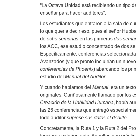
“La Octava Unidad está recibiendo un tipo 
enseñar para hacer auditores”.
Los estudiantes que entraron a la sala de cu
lo que quería decir eso, pues el señor Hubb
de
ocho semanas
en las primeras
dos sema
los ACC, ese estudio concentrado de dos se
Específicamente, conferencias seleccionadas
Avanzados (y que pronto incluirían un nuevo
conferencias de Phoenix
) abarcando los pri
estudio del
Manual del Auditor
.
Y cuando hablamos del
Manual
, era un tex
originales. Cariñosamente llamado por los e
Creación de la Habilidad Humana
, había a
las 26 conferencias que entregó especialme
todo auditor
supiese sus datos al dedillo.
Concretamente, la Ruta 1 y la Ruta 2 del Pr
funcionar exteriorizado. Aquellos que práct