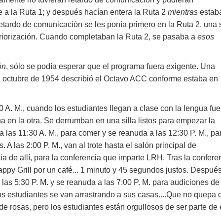
te a la Ruta 1; y después hacían entera la Ruta 2
mientras
estab
 retardo de comunicación se les ponía primero en la Ruta 2, una 
eriorización. Cuando completaban la Ruta 2, se pasaba a
esos
ón
, sólo se podía esperar que el programa fuera exigente. Una
e octubre de 1954 describió el Octavo ACC conforme estaba en
0 A. M., cuando los estudiantes llegan a clase con la lengua fue
 en la otra. Se derrumban en una silla listos para empezar la
las 11:30 A. M., para comer y se reanuda a las 12:30 P. M., pa
A las 2:00 P. M., van al trote hasta el salón principal de
ia de allí, para la conferencia que imparte LRH. Tras la confere
appy Grill por un café... 1 minuto y 45 segundos justos. Despué
las 5:30 P. M. y se reanuda a las 7:00 P. M. para audiciones de
los estudiantes se van arrastrando a sus casas....Que no quepa 
 rosas, pero los estudiantes están orgullosos de ser parte de é