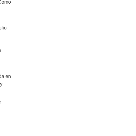
Como
plio
n
da en
 y
n