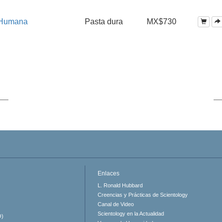
d Humana
Pasta dura
MX$730
Enlaces
L. Ronald Hubbard
Creencias y Prácticas de Scientology
Canal de Video
Scientology en la Actualidad
O)