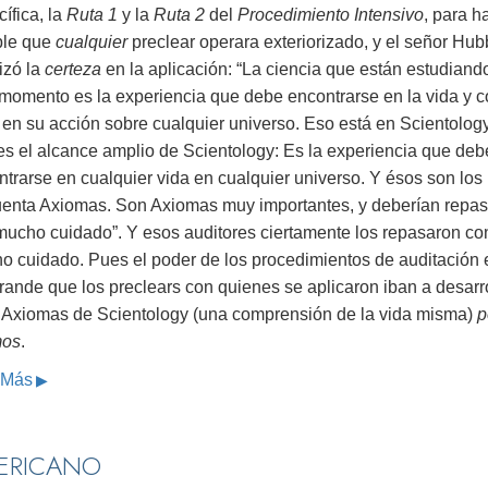
ífica, la
Ruta 1
y la
Ruta 2
del
Procedimiento Intensivo
, para h
ble que
cualquier
preclear operara exteriorizado, y el señor Hu
izó la
certeza
en la aplicación: “La ciencia que están estudiand
 momento es la experiencia que debe encontrarse en la vida y c
 en su acción sobre cualquier universo. Eso está en Scientology
es el alcance amplio de Scientology: Es la experiencia que deb
trarse en cualquier vida en cualquier universo. Y ésos son los
uenta Axiomas. Son Axiomas muy importantes, y deberían repas
mucho cuidado”. Y esos auditores ciertamente los repasaron co
o cuidado. Pues el poder de los procedimientos de auditación 
rande que los preclears con quienes se aplicaron iban a desarro
 Axiomas de Scientology (una comprensión de la vida misma)
p
mos
.
 Más
ERICANO