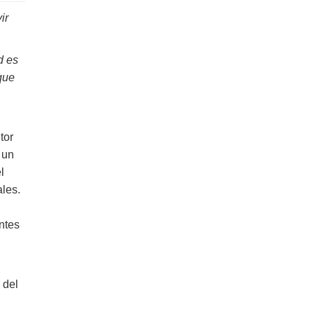
ir
d es
que
tor
 un
l
les.
ntes
 del