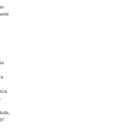
an
serie
ra
ra
ncia
s
duda,
l”.