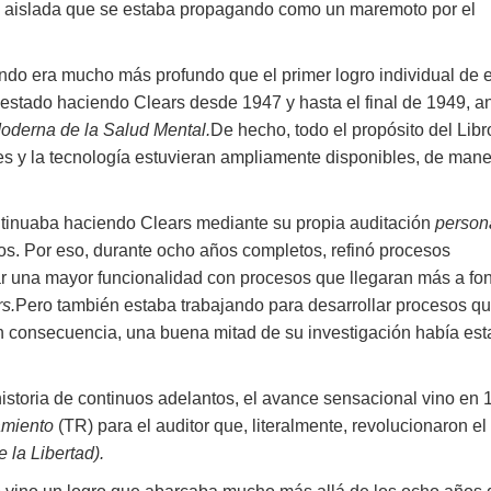
a aislada que se estaba propagando como un maremoto por el
ndo era mucho más profundo que el primer logro individual de 
estado haciendo Clears desde 1947 y hasta el final de 1949, a
Moderna de la Salud Mental.
De hecho, todo el propósito del Libr
s y la tecnología estuvieran ampliamente disponibles, de man
tinuaba haciendo Clears mediante su propia auditación
person
ros. Por eso, durante ocho años completos, refinó procesos
ar una mayor funcionalidad con procesos que llegaran más a fo
s.
Pero también estaba trabajando para desarrollar procesos q
En consecuencia, una buena mitad de su investigación había es
historia de continuos adelantos, el avance sensacional vino en
amiento
(TR) para el auditor que, literalmente, revolucionaron el
 la Libertad).