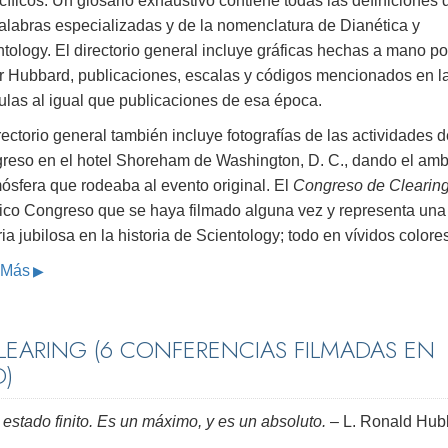
íficos. Un glosario exhaustivo contiene todas las definiciones 
palabras especializadas y de la nomenclatura de Dianética y
tology. El directorio general incluye gráficas hechas a mano po
r Hubbard, publicaciones, escalas y códigos mencionados en l
ulas al igual que publicaciones de esa época.
rectorio general también incluye fotografías de las actividades d
reso en el hotel Shoreham de Washington, D. C., dando el amb
ósfera que rodeaba al evento original. El
Congreso de Clearin
nico Congreso que se haya filmado alguna vez y representa una
ria jubilosa en la historia de Scientology; todo en vívidos colore
 Más
EARING (6 CONFERENCIAS FILMADAS EN
D)
 estado finito. Es un máximo, y es un absoluto.
– L. Ronald Hub