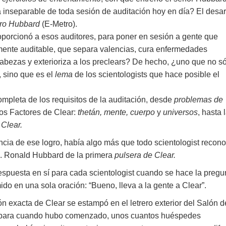
a inseparable de toda sesión de auditación hoy en día? El desarr
tro Hubbard
(E-Metro).
oporcionó a esos auditores, para poner en sesión a gente que
mente auditable, que separa valencias, cura enfermedades
cabezas y exterioriza a los preclears? De hecho, ¿uno que no s
, sino que es el
lema
de los scientologists que hace posible el
ompleta de los requisitos de la auditación, desde
problemas de
 los Factores de Clear:
thetán, mente, cuerpo
y
universos
, hasta 
 Clear.
ncia de ese logro, había algo más que todo scientologist recon
 L. Ronald Hubbard de la primera
pulsera de Clear.
espuesta en sí para cada scientologist cuando se hace la pregu
o en una sola oración: “Bueno, lleva a la gente a Clear”.
ón exacta de Clear se estampó en el letrero exterior del Salón d
ué para cuando hubo comenzado, unos cuantos huéspedes