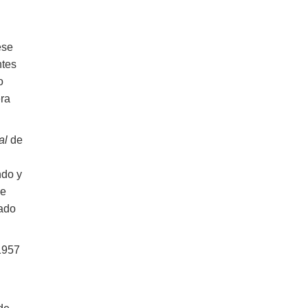
ese
ntes
o
era
al
de
ndo y
ue
tado
 1957