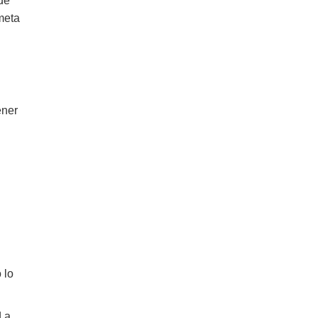
de
meta
ener
 lo
d a