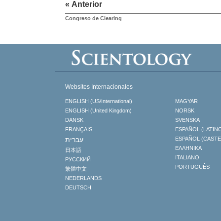
« Anterior
Congreso de Clearing
Websites Internacionales
ENGLISH (US/International)
MAGYAR
ENGLISH (United Kingdom)
NORSK
DANSK
SVENSKA
FRANÇAIS
ESPAÑOL (LATIN
עברית
ESPAÑOL (CAST
ΕΛΛΗΝΙΚA
日本語
ITALIANO
РУССКИЙ
PORTUGUÊS
繁體中文
NEDERLANDS
DEUTSCH