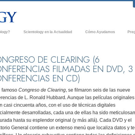
ology?
Scientology en la Actualidad
Cómo Ayudamos
Pre
icas
Iglesias de Scientology
Antece
 de Scientology
Nuevas Iglesias de Scientology
Dentro
NGRESO DE CLEARING (6
NFERENCIAS FILMADAS EN DVD, 3
entologists acerca de
Organizaciones Avanzadas
La Org
NFERENCIAS EN CD)
Base en Tierra de Flag
tologist
Freewinds
l famoso
Congreso de Clearing
, se filmaron seis de las nueve
sia
erencias de L. Ronald Hubbard. Aunque las películas originales
Llevando Scientology al Mundo
sicos de Scientology
n casi cincuenta años, con el uso de técnicas digitales
David Miscavige - Líder Eclesiástico de
cialmente desarrolladas, cada una de ellas ha sido meticulosa
a Dianética
Scientology
urada hasta su esplendor original (y más allá). Cada DVD y el
ctorio General contiene un extenso menú que localiza datos y t
é es Grandeza?