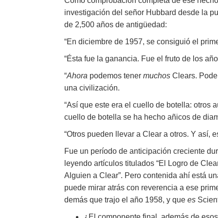
Como comprobación completa de ese hecho v
investigación del señor Hubbard desde la pub
de 2,500 años de antigüedad:
“En diciembre de 1957, se consiguió el prim
“Ésta fue la ganancia. Fue el fruto de los año
“
Ahora
podemos tener
muchos
Clears. Podem
una civilización.
“Así que este era el cuello de botella: otros 
cuello de botella se ha hecho añicos de dia
“Otros pueden llevar a Clear a otros. Y así,
Fue un período de anticipación creciente dur
leyendo artículos titulados “El Logro de Cle
Alguien a Clear”. Pero contenida ahí está un
puede mirar atrás con reverencia a ese prime
demás que trajo el año 1958, y que
es
Scient
¿El componente final, además de eso