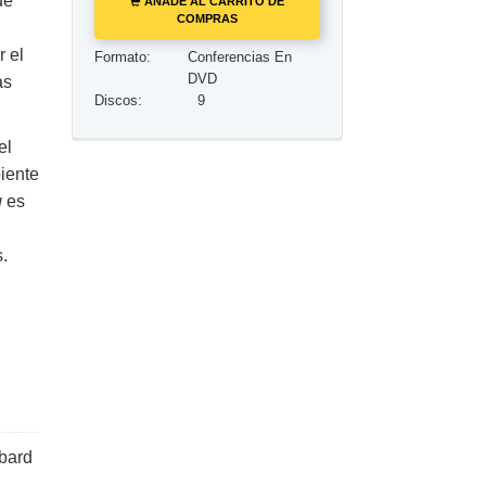
de
AÑADE AL CARRITO DE
COMPRAS
Los Niños
r el
Formato:
Conferencias En
DVD
as
Herramientas para el Entorno Laboral
Discos:
9
La Ética y las Condiciones
el
La Causa de la Supresión
iente
g
es
Investigaciones
Los Fundamentos de la Organización
s.
Los Fundamentos de las Relaciones
Públicas
Objetivos y Metas
La Tecnología de Estudio
La Comunicación
bard