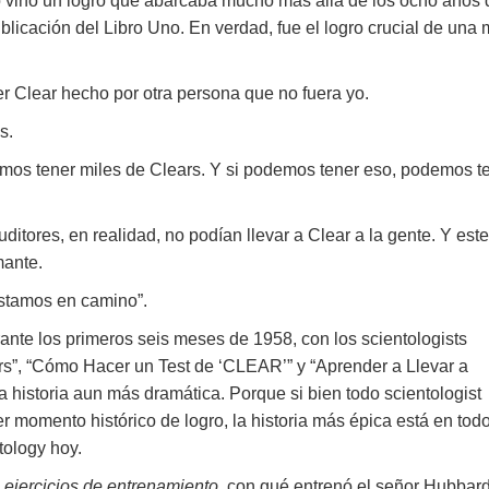
ino un logro que abarcaba mucho más allá de los ocho años 
licación del Libro Uno. En verdad, fue el logro crucial de una 
er Clear hecho por otra persona que no fuera yo.
s.
os tener miles de Clears. Y si podemos tener eso, podemos t
auditores, en realidad, no podían llevar a Clear a la gente. Y este
mante.
 estamos en camino”.
ante los primeros seis meses de 1958, con los scientologists
ars”, “Cómo Hacer un Test de ‘CLEAR’” y “Aprender a Llevar a
a historia aun más dramática. Porque si bien todo scientologist
r momento histórico de logro, la historia más épica está en todo
ology hoy.
s
ejercicios de entrenamiento
, con qué entrenó el señor Hubbar