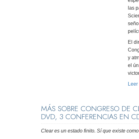
espec
las 
Scien
seño
pelíc
El di
Cong
y atm
el ú
victo
Leer
MÁS SOBRE CONGRESO DE CL
DVD, 3 CONFERENCIAS EN C
Clear es un estado finito. Sí que existe como