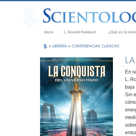
Inicio
L. Ronald Hubbard
¿Qué es Scient
Creencias y Práct
»
LIBRERÍA
»
CONFERENCIAS CLÁSICAS
Credos y Códigos
LA
Qué dicen los Sci
Scientology
En s
L. R
Conoce a un Scien
baja
Dentro de una Igle
Sin 
cómo 
Los Principios Bá
ener
Una Introducción 
medio
sobre
Amor y Odio: ¿Qu
entu