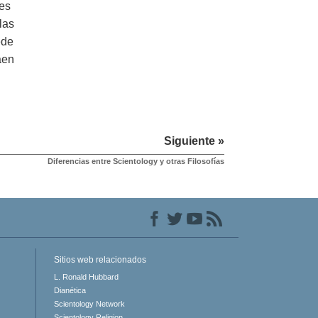
 es
las
ede
aen
Siguiente »
Diferencias entre Scientology y otras Filosofías
Sitios web relacionados
L. Ronald Hubbard
Dianética
Scientology Network
Scientology Religion