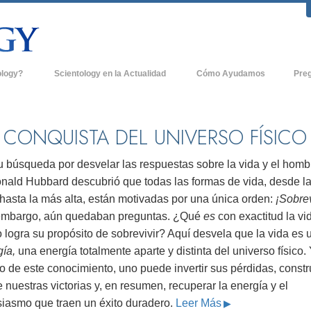
ology?
Scientology en la Actualidad
Cómo Ayudamos
Pre
icas
Iglesias de Scientology
Antece
 de Scientology
Nuevas Iglesias de Scientology
Dentro
 CONQUISTA DEL UNIVERSO FÍSICO
entologists acerca de
Organizaciones Avanzadas
La Org
u búsqueda por desvelar las respuestas sobre la vida y el homb
Base en Tierra de Flag
onald Hubbard descubrió que todas las formas de vida, desde l
tologist
 hasta la más alta, están motivadas por una única orden:
¡Sobre
Freewinds
sia
embargo, aún quedaban preguntas. ¿Qué
es
con exactitud la vi
Llevando Scientology al Mundo
logra su propósito de sobrevivir? Aquí desvela que la vida es 
sicos de Scientology
gía,
una energía totalmente aparte y distinta del universo físico.
David Miscavige - Líder Eclesiástico de
a Dianética
Scientology
 de este conocimiento, uno puede invertir sus pérdidas, constr
 nuestras victorias y, en resumen, recuperar la energía y el
é es Grandeza?
siasmo que traen un éxito duradero.
Leer Más