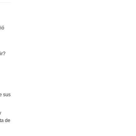
ió
ir?
e sus
y
ta de