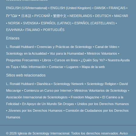
ENGLISH (US/International)
ENGLISH (United Kingdom)
DANSK
FRANÇAIS
עברית
日本語
РУССКИЙ
繁體中文
NEDERLANDS
DEUTSCH
MAGYAR
NORSK
SVENSKA
ESPAÑOL (LATINO)
ESPAÑOL (CASTELLANO)
ΕΛΛΗΝΙΚA
ITALIANO
PORTUGUÊS
Enlaces
L. Ronald Hubbard
Creencias y Prácticas de Scientology
Canal de Video
Scientology en la Actualidad
Voz para la Humanidad
Ministros Voluntarios
Preguntas Frecuentes
Libros
Cursos en línea
¿Quién Soy Yo?
Nuestra Ayuda
es Tuya
Más Información
Contactar
Lugares
Mapa de la web
Sitios web relacionados
L. Ronald Hubbard
Dianética
Scientology Network
Scientology Religion
David
Miscavige
Comienza un Curso por Internet
Ministros Voluntarios de Scientology
Asociación Internacional de Scientologists
Freedom Magazine
El Camino a la
Felicidad
En Apoyo de Un Mundo Sin Drogas
Unidos por los Derechos Humanos
Jóvenes por los Derechos Humanos
Comisión de Ciudadanos por los Derechos
Humanos
© 2026
Iglesia de Scientology Internacional.
Todos los derechos reservados.
Aviso