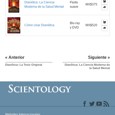
Dianética: La Ciencia
Pasta
MX$375
Moderna de la Salud Mental
suave
Blu-ray
Cómo Usar Dianética
MX$520
y DVD
« Anterior
Siguiente »
Dianética: La Tesis Original
Dianética: La Ciencia Moderna de
la Salud Mental
Websites Internacionales