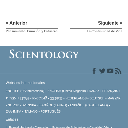
« Anterior
Siguiente »
Pensamiento, Emoción y Esfuerzo
La Continuidad de Vida
Websites Internacionales
ENGLISH (US/International)
ENGLISH (United Kingdom)
DANSK
FRANÇAIS
עברית
日本語
РУССКИЙ
繁體中文
NEDERLANDS
DEUTSCH
MAGYAR
NORSK
SVENSKA
ESPAÑOL (LATINO)
ESPAÑOL (CASTELLANO)
ΕΛΛΗΝΙΚA
ITALIANO
PORTUGUÊS
Enlaces
L. Ronald Hubbard
Creencias y Prácticas de Scientology
Canal de Video