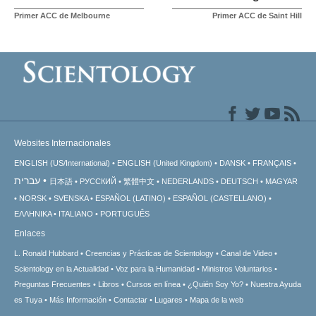
Primer ACC de Melbourne
Primer ACC de Saint Hill
Websites Internacionales
ENGLISH (US/International)
ENGLISH (United Kingdom)
DANSK
FRANÇAIS
עברית
日本語
РУССКИЙ
繁體中文
NEDERLANDS
DEUTSCH
MAGYAR
NORSK
SVENSKA
ESPAÑOL (LATINO)
ESPAÑOL (CASTELLANO)
ΕΛΛΗΝΙΚA
ITALIANO
PORTUGUÊS
Enlaces
L. Ronald Hubbard
Creencias y Prácticas de Scientology
Canal de Video
Scientology en la Actualidad
Voz para la Humanidad
Ministros Voluntarios
Preguntas Frecuentes
Libros
Cursos en línea
¿Quién Soy Yo?
Nuestra Ayuda
es Tuya
Más Información
Contactar
Lugares
Mapa de la web