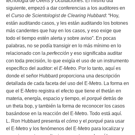
tecnología de
Overts y Ocultaciones
. El mismo día
siguiente, empezó a dar conferencias a los auditores en
el
Curso de Scientologist de Clearing Hubbard
: “Hoy,
están auditando casos, y les están auditando los botones
más candentes que hay en los casos, y eso exige que
todo el tiempo estén alerta y sobre aviso”. En pocas
palabras, no se podía transigir en lo más mínimo en lo
relacionado con la
perfección
y eso significaba auditar
con toda precisión, lo que exigía el uso de un instrumento
específico del auditor: el
E-Metro
. Por lo tanto, aquí es
donde el señor Hubbard proporciona una descripción
detallada de cada faceta del uso del E-Metro. La forma en
que el E-Metro registra el efecto que tiene el thetán en
materia, energía, espacio y tiempo, el
porqué
detrás de
un theta bop, y también la forma de reconocer los casos
basándose en la reacción del E-Metro. Todo está aquí.
L. Ron Hubbard presenta el
cómo
y el
porqué
para usar
el E-Metro y los fenómenos del E-Metro para localizar y