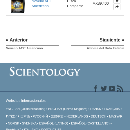
Noveno ACC
Disco
MX$9,400
Americano
Compacto
« Anterior
Siguiente »
Noveno ACC Americano
Axioma del Dato Estable
Websites Internacionales
ENGLISH (US/International)
ENGLISH (United Kingdom)
DANSK
FRANÇAIS
עברית
日本語
РУССКИЙ
繁體中文
NEDERLANDS
DEUTSCH
MAGYAR
NORSK
SVENSKA
ESPAÑOL (LATINO)
ESPAÑOL (CASTELLANO)
ΕΛΛΗΝΙΚA
ITALIANO
PORTUGUÊS