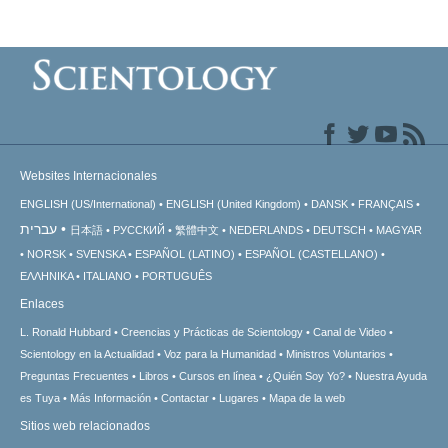
Websites Internacionales
ENGLISH (US/International)
ENGLISH (United Kingdom)
DANSK
FRANÇAIS
עברית
日本語
РУССКИЙ
繁體中文
NEDERLANDS
DEUTSCH
MAGYAR
NORSK
SVENSKA
ESPAÑOL (LATINO)
ESPAÑOL (CASTELLANO)
ΕΛΛΗΝΙΚA
ITALIANO
PORTUGUÊS
Enlaces
L. Ronald Hubbard
Creencias y Prácticas de Scientology
Canal de Video
Scientology en la Actualidad
Voz para la Humanidad
Ministros Voluntarios
Preguntas Frecuentes
Libros
Cursos en línea
¿Quién Soy Yo?
Nuestra Ayuda
es Tuya
Más Información
Contactar
Lugares
Mapa de la web
Sitios web relacionados