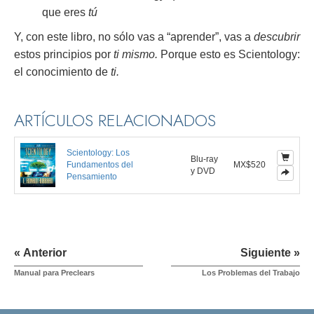
que eres
tú
Y, con este libro, no sólo vas a “aprender”, vas a
descubrir
estos principios por
ti mismo.
Porque esto es Scientology:
el conocimiento de
ti.
ARTÍCULOS RELACIONADOS
Scientology: Los
Blu-ray
Fundamentos del
MX$520
y DVD
Pensamiento
« Anterior
Siguiente »
Manual para Preclears
Los Problemas del Trabajo