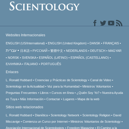
Websites Internacionales
ENGLISH (US/International)
ENGLISH (United Kingdom)
DANSK
FRANÇAIS
עברית
日本語
РУССКИЙ
繁體中文
NEDERLANDS
DEUTSCH
MAGYAR
NORSK
SVENSKA
ESPAÑOL (LATINO)
ESPAÑOL (CASTELLANO)
ΕΛΛΗΝΙΚA
ITALIANO
PORTUGUÊS
Enlaces
L. Ronald Hubbard
Creencias y Prácticas de Scientology
Canal de Video
Scientology en la Actualidad
Voz para la Humanidad
Ministros Voluntarios
Preguntas Frecuentes
Libros
Cursos en línea
¿Quién Soy Yo?
Nuestra Ayuda
es Tuya
Más Información
Contactar
Lugares
Mapa de la web
Sitios web relacionados
L. Ronald Hubbard
Dianética
Scientology Network
Scientology Religion
David
Miscavige
Comienza un Curso por Internet
Ministros Voluntarios de Scientology
Asociación Internacional de Scientologists
Freedom Magazine
El Camino a la