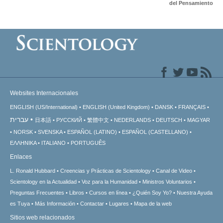
del Pensamiento
Websites Internacionales
ENGLISH (US/International)
ENGLISH (United Kingdom)
DANSK
FRANÇAIS
עברית
日本語
РУССКИЙ
繁體中文
NEDERLANDS
DEUTSCH
MAGYAR
NORSK
SVENSKA
ESPAÑOL (LATINO)
ESPAÑOL (CASTELLANO)
ΕΛΛΗΝΙΚA
ITALIANO
PORTUGUÊS
Enlaces
L. Ronald Hubbard
Creencias y Prácticas de Scientology
Canal de Video
Scientology en la Actualidad
Voz para la Humanidad
Ministros Voluntarios
Preguntas Frecuentes
Libros
Cursos en línea
¿Quién Soy Yo?
Nuestra Ayuda
es Tuya
Más Información
Contactar
Lugares
Mapa de la web
Sitios web relacionados