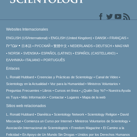
Websites Internacionales
ENGLISH (US/International)
ENGLISH (United Kingdom)
DANSK
FRANÇAIS
עברית
日本語
РУССКИЙ
繁體中文
NEDERLANDS
DEUTSCH
MAGYAR
NORSK
SVENSKA
ESPAÑOL (LATINO)
ESPAÑOL (CASTELLANO)
ΕΛΛΗΝΙΚA
ITALIANO
PORTUGUÊS
Enlaces
L. Ronald Hubbard
Creencias y Prácticas de Scientology
Canal de Video
Scientology en la Actualidad
Voz para la Humanidad
Ministros Voluntarios
Preguntas Frecuentes
Libros
Cursos en línea
¿Quién Soy Yo?
Nuestra Ayuda
es Tuya
Más Información
Contactar
Lugares
Mapa de la web
Sitios web relacionados
L. Ronald Hubbard
Dianética
Scientology Network
Scientology Religion
David
Miscavige
Comienza un Curso por Internet
Ministros Voluntarios de Scientology
Asociación Internacional de Scientologists
Freedom Magazine
El Camino a la
Felicidad
En Apoyo de Un Mundo Sin Drogas
Unidos por los Derechos Humanos