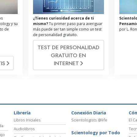
os
¿Tienes curiosidad acerca de ti
Scientol
tology y su
mismo?
Tu primer paso para averiguar
Pensami
ito de
más puede ser tan simple como un test
por L. Ro
de personalidad gratuito.
TEST DE PERSONALIDAD
GRATUITO EN
IS
INTERNET
Librería
Conexión Diaria
Có
Libros Iniciales
Scientologists @life
El C
da
Audiolibros
Tecn
Scientology por Todo
ajo