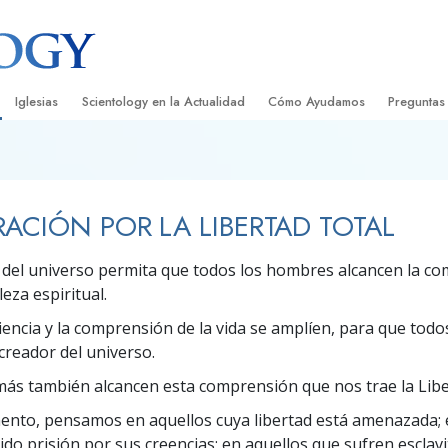
Iglesias
Scientology en la Actualidad
Cómo Ayudamos
Preguntas
Encontrar una Iglesia
Gran Inauguraciones
El Camino a la Felicidad
Antecedent
Libros I
cientology
Iglesias Ideales de Scientology
Eventos de Scientology
Applied Scholastics
Dentro de 
Audioli
ACIÓN POR LA LIBERTAD TOTAL
gists acerca de
Organizaciones Avanzadas
David Miscavige: Líder Eclesiástico de
Criminon
La Organi
Confere
Scientology
 del universo permita que todos los hombres alcancen la c
Base en Tierra de Flag
Narconon
Película
ist
eza espiritual.
Freewinds
La Verdad Sobre las Drogas
Servicio
iencia y la comprensión de la vida se amplíen, para que tod
creador del universo.
Llevando Scientology al Mundo
Unidos por los Derechos Hum
de Scientology
más también alcancen esta comprensión que nos trae la Libe
Comisión de Ciudadanos por l
ética
Derechos Humanos
nto, pensamos en aquellos cuya libertad está amenazada; 
ido prisión por sus creencias; en aquellos que sufren esclav
Ministros Voluntarios de Scien