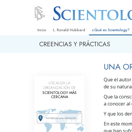
Inicio
L. Ronald Hubbard
¿Qué es Scientology?
CREENCIAS Y PRÁCTICAS
Creencias y Prácticas
Credos y Códigos de S
UNA OR
Qué dicen los Scientolo
Scientology
Que el autor
LOCALIZA LA
Conoce a un Scientolog
de su natural
ORGANIZACIÓN DE
SCIENTOLOGY MÁS
Dentro de una Iglesia
Que la consc
CERCANA
a conocer al 
Los Principios Básicos 
Y que los de
Una Introducción a Dian
En este mome
que han sufr