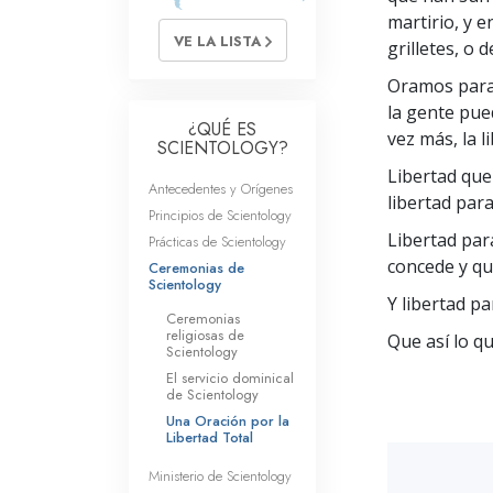
Amor y Odio: ¿Qué es
martirio, y e
VE LA LISTA
grilletes, o 
Oramos para
la gente pue
¿QUÉ ES
vez más, la l
SCIENTOLOGY?
Libertad que 
Antecedentes y Orígenes
libertad para
Principios de Scientology
Libertad par
Prácticas de Scientology
concede y qu
Ceremonias de
Scientology
Y libertad p
Ceremonias
religiosas de
Que así lo qu
Scientology
El servicio dominical
de Scientology
Una Oración por la
Libertad Total
Ministerio de Scientology