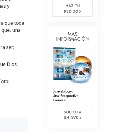
nas y
HAZ TU
Respuestas a las Drogas
PEDIDO
Los Niños
ra que toda
a que, una
Herramientas para el Entorno Laboral
MÁS
INFORMACIÓN
La Ética y las
Condiciones
ra ser;
La Causa de la Supresión
que Dios
Investigaciones
otal.
Los Fundamentos de la Organización
Scientology:
Los Fundamentos de las Relaciones
Una Perspectiva
Públicas
General
Objetivos y Metas
SOLICITA
UN DVD
La Tecnología de Estudio