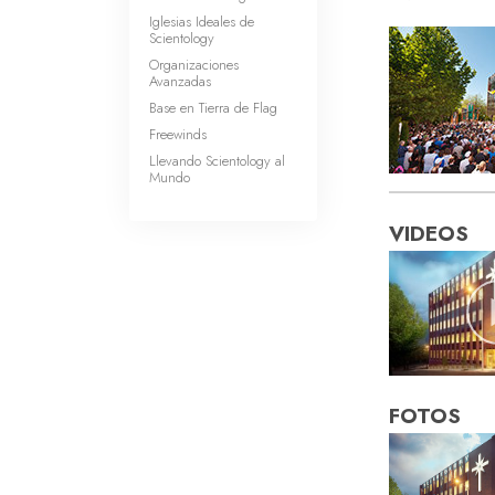
Iglesias Ideales de
Scientology
Organizaciones
Avanzadas
Base en Tierra de Flag
Freewinds
Llevando Scientology al
Mundo
VIDEOS
FOTOS