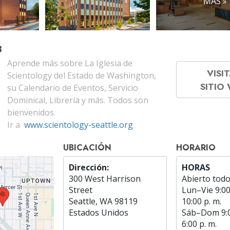
MÁS »
B
Aprende más sobre La Iglesia de
VISIT
Scientology del Estado de Washington,
SITIO
su Calendario de Eventos, Servicio
Dominical, Librería y más. Todos son
bienvenidos.
Ir a
www.scientology-seattle.org
UBICACIÓN
HORARIO
Dirección:
HORAS
300 West Harrison
Abierto todo
Street
Lun
–
Vie
9:00
Seattle, WA 98119
10:00 p. m.
Estados Unidos
Sáb
–
Dom
9:
6:00 p. m.