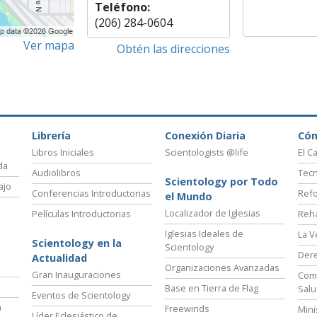
Teléfono:
(206) 284-0604
Ver mapa
Obtén las direcciones
Librería
Conexión Diaria
Có
Libros Iniciales
Scientologists @life
El C
da
Audiolibros
Tecn
Scientology por Todo
ajo
Conferencias Introductorias
Refo
el Mundo
Localizador de Iglesias
Películas Introductorias
Reha
Iglesias Ideales de
La V
Scientology en la
Scientology
Der
Actualidad
Organizaciones Avanzadas
Gran Inauguraciones
Comi
Base en Tierra de Flag
Salu
Eventos de Scientology
a
Freewinds
Mini
Líder Eclesiástico de