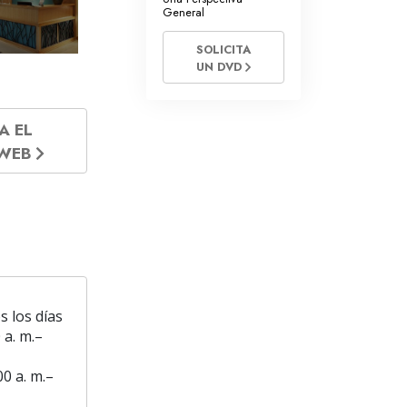
General
SOLICITA
UN DVD
A EL
 WEB
s los días
 a. m.–
00 a. m.–