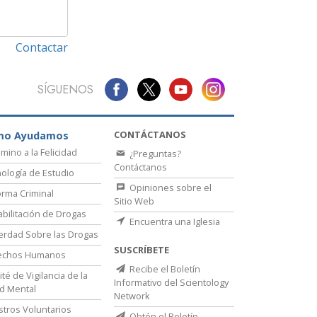
Contactar
SÍGUENOS
CONTÁCTANOS
mo Ayudamos
amino a la Felicidad
¿Preguntas?
Contáctanos
ología de Estudio
Opiniones sobre el
rma Criminal
Sitio Web
bilitación de Drogas
Encuentra una Iglesia
erdad Sobre las Drogas
SUSCRÍBETE
echos Humanos
Recibe el Boletín
té de Vigilancia de la
Informativo del Scientology
d Mental
Network
stros Voluntarios
Obtén el Boletín