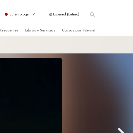
Scientology TV
Español (Latino)
 Frecuentes
Libros y Servicios
Cursos por Internet
es y principios básicos
niciales
Cómo Resolver los Conflictos
una Iglesia
bros
Las Dinámicas de la Existencia
zación de Scientology
ncias Introductorias
Los Componentes de la Comprensión
s Introductorias
Soluciones para un Entorno Peligroso
s Iniciales
Ayudas para Enfermedades y Lesiones
anos
La Integridad y la Honestidad
os
El Matrimonio
La Escala Tonal Emocional
tology