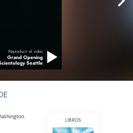
Respuestas a las Drogas
Los Niños
Herramientas para el Entorno Laboral
La Ética y las
Condiciones
Reproducir el video
Grand Opening
La Causa de la Supresión
Scientology Seattle
Investigaciones
Los Fundamentos de la Organización
DE
Los Fundamentos de las Relaciones
Públicas
Objetivos y Metas
 Washington.
LIBROS
La Tecnología de Estudio