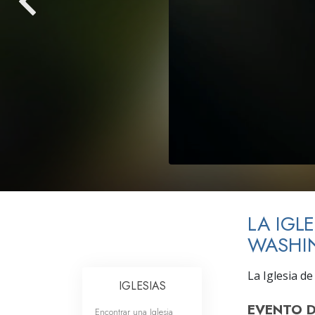
Amor y Odio: ¿Qué es
LA IGL
WASHI
La Iglesia d
IGLESIAS
EVENTO 
Encontrar una Iglesia