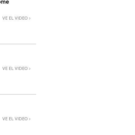
home
Respuestas a las Drogas
VE EL VIDEO
Los Niños
Herramientas para el Entorno Laboral
La Ética y las
Condiciones
La Causa de la Supresión
VE EL VIDEO
Investigaciones
Los Fundamentos de la Organización
Los Fundamentos de las Relaciones
Públicas
Objetivos y Metas
VE EL VIDEO
La Tecnología de Estudio