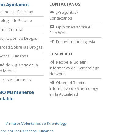
CONTÁCTANOS
mo Ayudamos
amino a la Felicidad
¿Preguntas?
Contáctanos
ología de Estudio
Opiniones sobre el
rma Criminal
Sitio Web
bilitación de Drogas
Encuentra una Iglesia
erdad Sobre las Drogas
SUSCRÍBETE
echos Humanos
Recibe el Boletín
té de Vigilancia de la
Informativo del Scientology
d Mental
Network
stros Voluntarios
Obtén el Boletín
Informativo de Scientology
MO Mantenerse
en la Actualidad
udable
Ministros Voluntarios de Scientology
idos por los Derechos Humanos