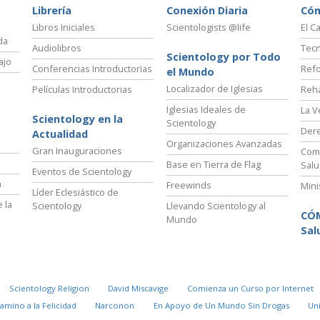
Librería
Conexión Diaria
Có
Libros Iniciales
Scientologists @life
El C
da
Audiolibros
Tecn
Scientology por Todo
ajo
Conferencias Introductorias
Refo
el Mundo
Localizador de Iglesias
Películas Introductorias
Reha
Iglesias Ideales de
La V
Scientology en la
Scientology
Der
Actualidad
Organizaciones Avanzadas
Gran Inauguraciones
Comi
Base en Tierra de Flag
Salu
Eventos de Scientology
a
Freewinds
Mini
Líder Eclesiástico de
 la
Scientology
Llevando Scientology al
CÓ
Mundo
Sal
Scientology Religion
David Miscavige
Comienza un Curso por Internet
Camino a la Felicidad
Narconon
En Apoyo de Un Mundo Sin Drogas
Un