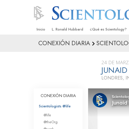
Inicio
L. Ronald Hubbard
¿Qué es Scientology?
CONEXIÓN DIARIA
SCIENTOLO
Creencias y Prácticas
Credos y Códigos de S
24 DE MARZ
Qué dicen los Scientolo
JUNAID
Scientology
LONDRES, I
Conoce a un Scientolog
Dentro de una Iglesia
CONEXIÓN DIARIA
Los Principios Básicos 
Scientologists @life
@life
Una Introducción a Dian
@theOrg
@work