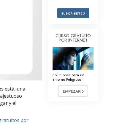
Respuestas a las Drogas
SUSCRÍBETE
Los Niños
Herramientas para el Entorno Laboral
CURSO GRATUITO
POR INTERNET
La Ética y las
Condiciones
La Causa de la Supresión
Investigaciones
Soluciones para un
Entorno Peligroso
Los Fundamentos de la Organización
es está, una
EMPEZAR
Los Fundamentos de las Relaciones
majestuoso
Públicas
gar y el
Objetivos y Metas
gratuitos por
La Tecnología de Estudio