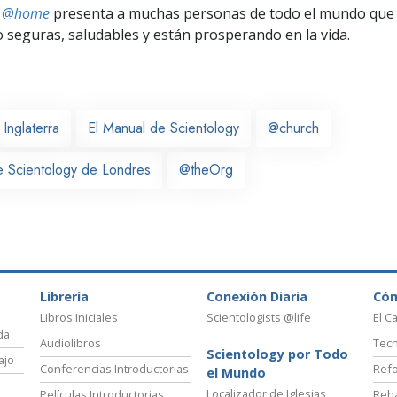
ts @home
presenta a muchas personas de todo el mundo que 
seguras, saludables y están prosperando en la vida.
Inglaterra
El Manual de Scientology
@church
de Scientology de Londres
@theOrg
Librería
Conexión Diaria
Có
Libros Iniciales
Scientologists @life
El C
da
Audiolibros
Tecn
Scientology por Todo
ajo
Conferencias Introductorias
Refo
el Mundo
Localizador de Iglesias
Películas Introductorias
Reha