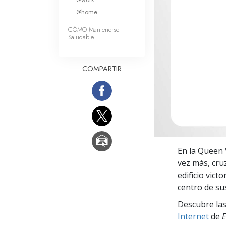
Amor y Odio: ¿Qué es
@home
CÓMO Mantenerse
Saludable
COMPARTIR
En la Queen V
vez más, cru
edificio vict
centro de su
Descubre las
Internet
de
E