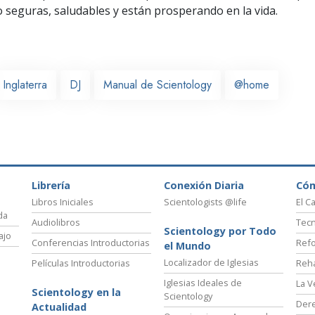
seguras, saludables y están prosperando en la vida.
Inglaterra
DJ
Manual de Scientology
@home
Librería
Conexión Diaria
Có
Libros Iniciales
Scientologists @life
El C
da
Audiolibros
Tecn
Scientology por Todo
ajo
Conferencias Introductorias
Refo
el Mundo
Localizador de Iglesias
Películas Introductorias
Reha
Iglesias Ideales de
La V
Scientology en la
Scientology
Der
Actualidad