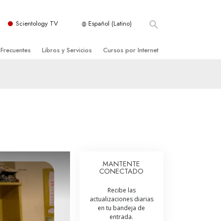
Scientology TV
Español (Latino)
 Frecuentes
Libros y Servicios
Cursos por Internet
es y principios básicos
niciales
Cómo Resolver los Conflictos
una Iglesia
bros
Las Dinámicas de la Existencia
zación de Scientology
ncias Introductorias
Los Componentes de la Comprensión
s Introductorias
Soluciones para un Entorno Peligroso
s Iniciales
Ayudas para Enfermedades y Lesiones
MANTENTE
CONECTADO
anos
La Integridad y la Honestidad
Recibe las
os
El Matrimonio
actualizaciones diarias
en tu bandeja de
La Escala Tonal Emocional
entrada.
tology