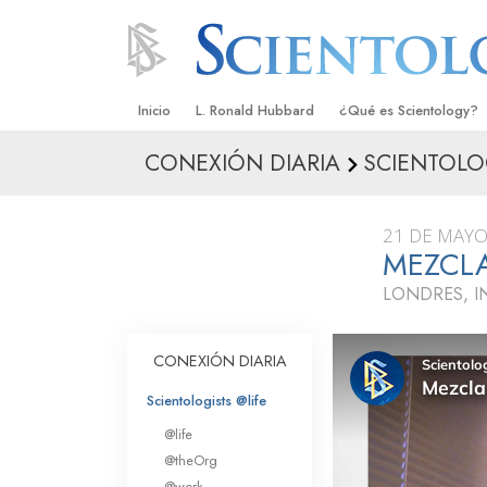
Inicio
L. Ronald Hubbard
¿Qué es Scientology?
CONEXIÓN DIARIA
SCIENTOLO
Creencias y Prácticas
Credos y Códigos de S
21 DE MAYO
Qué dicen los Scientolo
MEZCL
Scientology
LONDRES, I
Conoce a un Scientolog
Dentro de una Iglesia
CONEXIÓN DIARIA
Los Principios Básicos 
Scientologists @life
@life
Una Introducción a Dian
@theOrg
@work