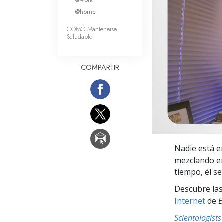
Amor y Odio: ¿Qué es
@home
CÓMO Mantenerse
Saludable
COMPARTIR
Nadie está en
mezclando en
tiempo, él s
Descubre las
Internet
de
E
Scientologis