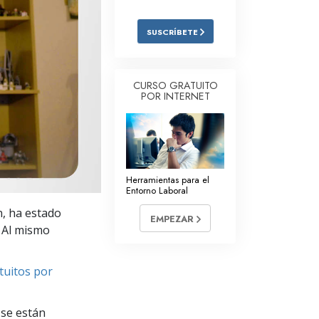
Respuestas a las Drogas
SUSCRÍBETE
Los Niños
Herramientas para el Entorno Laboral
CURSO GRATUITO
POR INTERNET
La Ética y las
Condiciones
La Causa de la Supresión
Investigaciones
Herramientas para el
Entorno Laboral
Los Fundamentos de la Organización
n, ha estado
EMPEZAR
Los Fundamentos de las Relaciones
. Al mismo
Públicas
Objetivos y Metas
tuitos por
La Tecnología de Estudio
se están