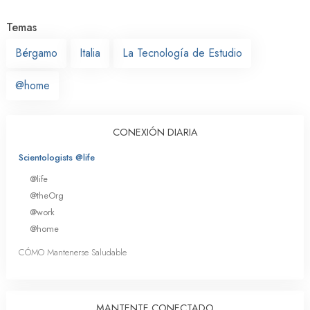
Temas
Bérgamo
Italia
La Tecnología de Estudio
@home
CONEXIÓN DIARIA
Scientologists @life
@life
@theOrg
@work
@home
CÓMO Mantenerse Saludable
MANTENTE CONECTADO