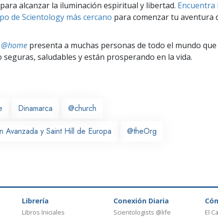
para alcanzar la iluminación espiritual y libertad.
Encuentra l
po de Scientology más cercano
para comenzar tu aventura d
ts @home
presenta a muchas personas de todo el mundo que 
seguras, saludables y están prosperando en la vida.
e
Dinamarca
@church
n Avanzada y Saint Hill de Europa
@theOrg
Librería
Conexión Diaria
Có
Libros Iniciales
Scientologists @life
El C