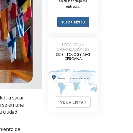
en tu bandeja de
entrada.
Respuestas a las Drogas
Los Niños
SUSCRÍBETE
Herramientas para el Entorno Laboral
La Ética y las
LOCALIZA LA
Condiciones
ORGANIZACIÓN DE
SCIENTOLOGY MÁS
La Causa de la Supresión
CERCANA
Investigaciones
Los Fundamentos de la Organización
Los Fundamentos de las Relaciones
ett a sacar
Públicas
VE LA LISTA
irse en una
Objetivos y Metas
su ciudad
La Tecnología de Estudio
miento de