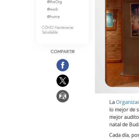
@theOrg
Amor y Odio: ¿Qué es
@work
@home
CÓMO Mantenerse
Saludable
COMPARTIR
La
Organizac
lo mejor de 
mejor auditor
natal de Bud
Cada día, po