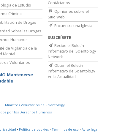
Contáctanos
ología de Estudio
Opiniones sobre el
rma Criminal
Sitio Web
bilitación de Drogas
Encuentra una Iglesia
erdad Sobre las Drogas
SUSCRÍBETE
echos Humanos
Recibe el Boletín
té de Vigilancia de la
Informativo del Scientology
d Mental
Network
stros Voluntarios
Obtén el Boletín
Informativo de Scientology
MO Mantenerse
en la Actualidad
udable
Ministros Voluntarios de Scientology
idos por los Derechos Humanos
privacidad
•
Política de cookies
•
Términos de uso
•
Aviso legal