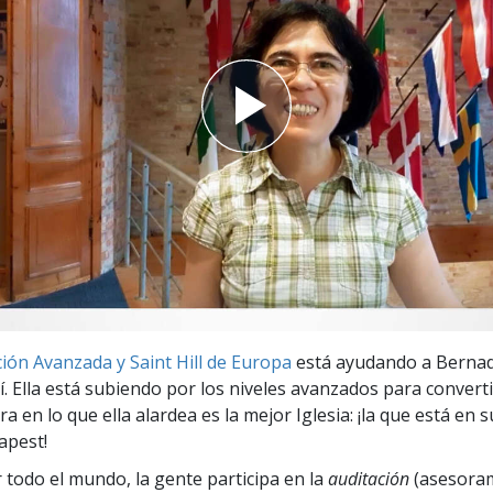
 Grandeza?
ión Avanzada y Saint Hill de Europa
está ayudando a Bernad
sí. Ella está subiendo por los niveles avanzados para convert
a en lo que ella alardea es la mejor Iglesia: ¡la que está en 
apest!
r todo el mundo, la gente participa en la
auditación
(asesora