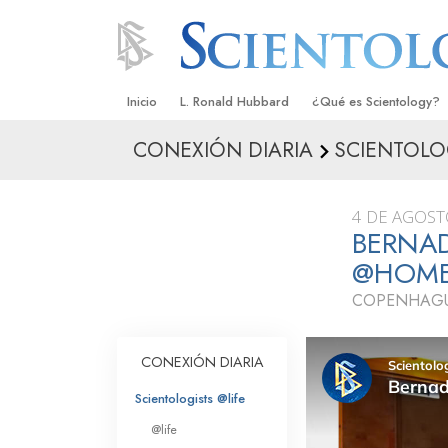
Inicio
L. Ronald Hubbard
¿Qué es Scientology?
CONEXIÓN DIARIA
SCIENTOLO
Creencias y Prácticas
Credos y Códigos de S
4 DE AGOST
Qué dicen los Scientolo
BERNAD
Scientology
@HOM
Conoce a un Scientolog
COPENHAGU
Dentro de una Iglesia
CONEXIÓN DIARIA
Los Principios Básicos 
Scientologists @life
Una Introducción a Dian
@life