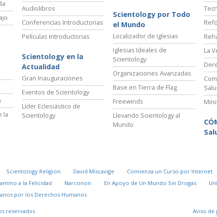
da
Audiolibros
Tecn
Scientology por Todo
ajo
Conferencias Introductorias
Refo
el Mundo
Localizador de Iglesias
Películas Introductorias
Reha
Iglesias Ideales de
La V
Scientology en la
Scientology
Der
Actualidad
Organizaciones Avanzadas
Gran Inauguraciones
Comi
Base en Tierra de Flag
Salu
Eventos de Scientology
a
Freewinds
Mini
Líder Eclesiástico de
 la
Scientology
Llevando Scientology al
CÓ
Mundo
Sal
Scientology Religion
David Miscavige
Comienza un Curso por Internet
Camino a la Felicidad
Narconon
En Apoyo de Un Mundo Sin Drogas
Un
danos por los Derechos Humanos
os reservados.
Aviso de 