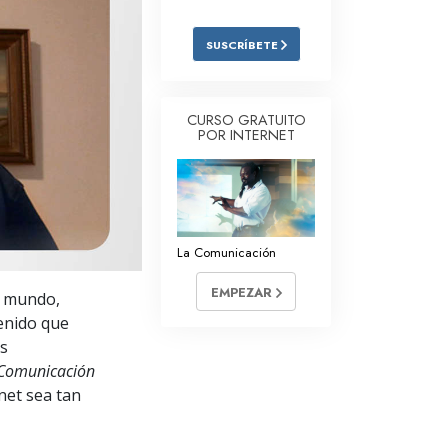
Respuestas a las Drogas
SUSCRÍBETE
Los Niños
Herramientas para el Entorno Laboral
CURSO GRATUITO
POR INTERNET
La Ética y las
Condiciones
La Causa de la Supresión
Investigaciones
La Comunicación
Los Fundamentos de la Organización
EMPEZAR
l mundo,
Los Fundamentos de las Relaciones
tenido que
Públicas
us
Comunicación
Objetivos y Metas
rnet sea tan
La Tecnología de Estudio