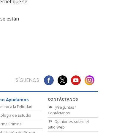
La Comunicación
ternet que se
se están
SÍGUENOS
CONTÁCTANOS
mo Ayudamos
amino a la Felicidad
¿Preguntas?
Contáctanos
ología de Estudio
Opiniones sobre el
rma Criminal
Sitio Web
bilitación de Drogas