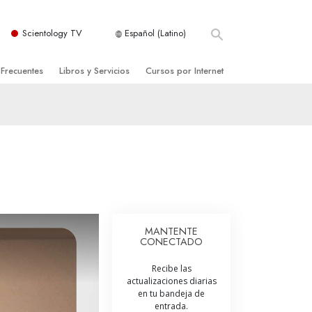
Scientology TV
Español (Latino)
 Frecuentes
Libros y Servicios
Cursos por Internet
es y principios básicos
niciales
Cómo Resolver los Conflictos
una Iglesia
bros
Las Dinámicas de la Existencia
zación de Scientology
ncias Introductorias
Los Componentes de la Comprensión
s Introductorias
Soluciones para un Entorno Peligroso
s Iniciales
Ayudas para Enfermedades y Lesiones
MANTENTE
CONECTADO
anos
La Integridad y la Honestidad
Recibe las
os
El Matrimonio
actualizaciones diarias
en tu bandeja de
La Escala Tonal Emocional
entrada.
tology