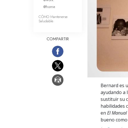
Amor y Odio: ¿Qué es
@home
CÓMO Mantenerse
Saludable
COMPARTIR
Bernard es u
ayudando a l
sustituir su
habilidades 
en
El Manual 
bueno como 