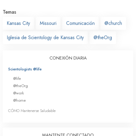
Temas
Kansas City
Missouri
Comunicación
@church
Iglesia de Scientology de Kansas City
@theOrg
CONEXIÓN DIARIA
Scientologists @life
@life
@theOrg
@work
@home
CÓMO Mantenerse Saludable
MANTENTE CONECTADO