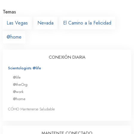
Temas
Las Vegas
Nevada
El Camino a la Felicidad
@home
CONEXIÓN DIARIA
Scientologists @life
@life
@theOrg
@work
@home
CÓMO Mantenerse Saludable
MANTENTE CONECTADO