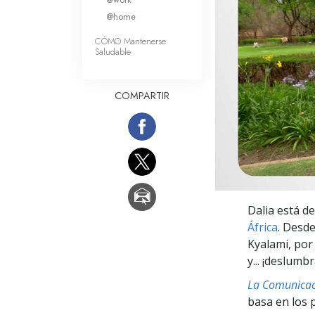
Amor y Odio: ¿Qué es
@home
CÓMO Mantenerse
Saludable
COMPARTIR
Dalia está d
África
. Desde
Kyalami, por
y... ¡deslumb
La Comunicac
basa en los 