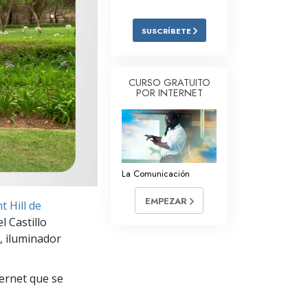
Respuestas a las Drogas
SUSCRÍBETE
Los Niños
Herramientas para el Entorno Laboral
CURSO GRATUITO
POR INTERNET
La Ética y las
Condiciones
La Causa de la Supresión
Investigaciones
La Comunicación
Los Fundamentos de la Organización
EMPEZAR
 Hill de
Los Fundamentos de las Relaciones
l Castillo
Públicas
, iluminador
Objetivos y Metas
ternet que se
La Tecnología de Estudio