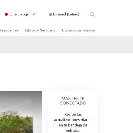
Scientology TV
Español (Latino)
 Frecuentes
Libros y Servicios
Cursos por Internet
es y principios básicos
niciales
Cómo Resolver los Conflictos
una Iglesia
bros
Las Dinámicas de la Existencia
zación de Scientology
ncias Introductorias
Los Componentes de la Comprensión
s Introductorias
Soluciones para un Entorno Peligroso
s Iniciales
Ayudas para Enfermedades y Lesiones
MANTENTE
CONECTADO
anos
La Integridad y la Honestidad
Recibe las
os
El Matrimonio
actualizaciones diarias
en tu bandeja de
La Escala Tonal Emocional
entrada.
tology