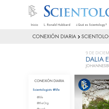
Inicio
L. Ronald Hubbard
¿Qué es Scientology?
CONEXIÓN DIARIA
SCIENTOLO
Creencias y Prácticas
Credos y Códigos de S
9 DE DICIE
Qué dicen los Scientolo
DALIA 
Scientology
JOHANNESB
Conoce a un Scientolog
Dentro de una Iglesia
CONEXIÓN DIARIA
Los Principios Básicos 
Scientologists @life
@life
Una Introducción a Dian
@theOrg
@work