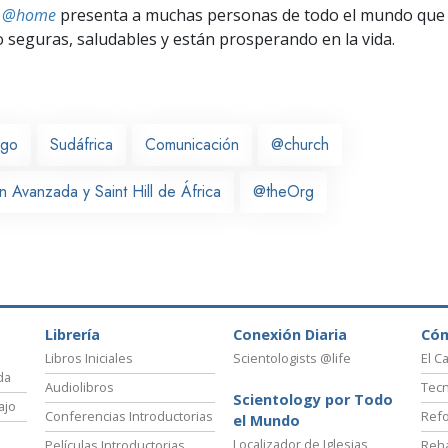
ts @home
presenta a muchas personas de todo el mundo que 
seguras, saludables y están prosperando en la vida.
rgo
Sudáfrica
Comunicación
@church
 Avanzada y Saint Hill de África
@theOrg
Librería
Conexión Diaria
Có
Libros Iniciales
Scientologists @life
El C
da
Audiolibros
Tecn
Scientology por Todo
ajo
Conferencias Introductorias
Refo
el Mundo
Localizador de Iglesias
Películas Introductorias
Reha