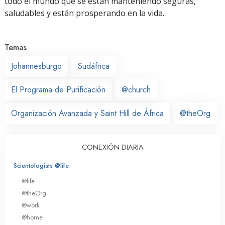
todo el mundo que se están manteniendo seguras,
saludables y están prosperando en la vida.
Temas
Johannesburgo
Sudáfrica
El Programa de Purificación
@church
Organización Avanzada y Saint Hill de África
@theOrg
CONEXIÓN DIARIA
Scientologists @life
@life
@theOrg
@work
@home