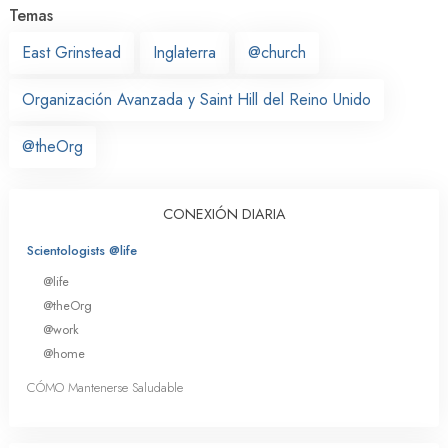
Temas
East Grinstead
Inglaterra
@church
Organización Avanzada y Saint Hill del Reino Unido
@theOrg
CONEXIÓN DIARIA
Scientologists @life
@life
@theOrg
@work
@home
CÓMO Mantenerse Saludable