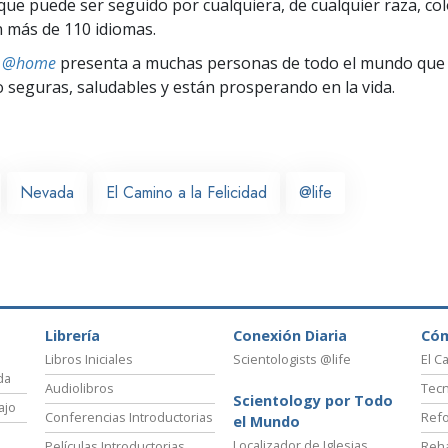
ue puede ser seguido por cualquiera, de cualquier raza, col
 más de 110 idiomas.
ts @home
presenta a muchas personas de todo el mundo que 
seguras, saludables y están prosperando en la vida.
Nevada
El Camino a la Felicidad
@life
Librería
Conexión Diaria
Có
Libros Iniciales
Scientologists @life
El C
da
Audiolibros
Tecn
Scientology por Todo
ajo
Conferencias Introductorias
Refo
el Mundo
Localizador de Iglesias
Películas Introductorias
Reha