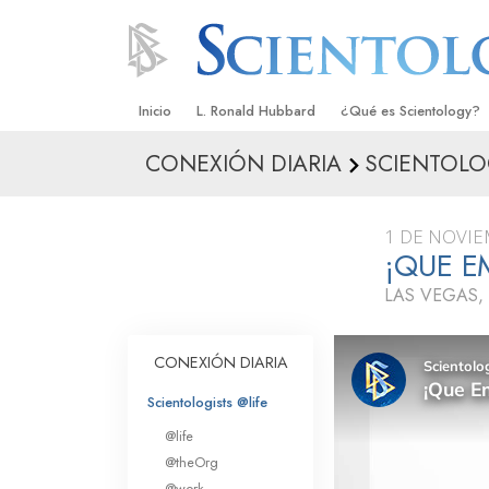
Inicio
L. Ronald Hubbard
¿Qué es Scientology?
CONEXIÓN DIARIA
SCIENTOLO
Creencias y Prácticas
Credos y Códigos de S
1 DE NOVIE
Qué dicen los Scientolo
¡QUE E
Scientology
LAS VEGAS,
Conoce a un Scientolog
Dentro de una Iglesia
CONEXIÓN DIARIA
Los Principios Básicos 
Scientologists @life
@life
Una Introducción a Dian
@theOrg
@work