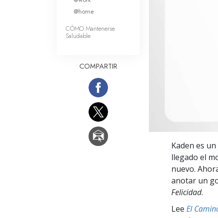
Amor y Odio: ¿Qué es
@home
CÓMO Mantenerse
Saludable
COMPARTIR
Kaden es un 
llegado el m
nuevo. Ahora
anotar un go
Felicidad
.
Lee
El Camino