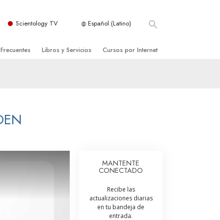
Scientology TV
Español (Latino)
 Frecuentes
Libros y Servicios
Cursos por Internet
es y principios básicos
niciales
Cómo Resolver los Conflictos
una Iglesia
bros
Las Dinámicas de la Existencia
zación de Scientology
ncias Introductorias
Los Componentes de la Comprensión
DEN
s Introductorias
Soluciones para un Entorno Peligroso
s Iniciales
Ayudas para Enfermedades y Lesiones
MANTENTE
CONECTADO
anos
La Integridad y la Honestidad
Recibe las
os
El Matrimonio
actualizaciones diarias
en tu bandeja de
La Escala Tonal Emocional
entrada.
tology