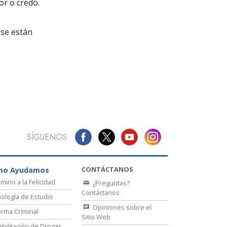
La Comunicación
or o credo.
se están
SÍGUENOS
CONTÁCTANOS
mo Ayudamos
amino a la Felicidad
¿Preguntas?
Contáctanos
ología de Estudio
Opiniones sobre el
rma Criminal
Sitio Web
bilitación de Drogas