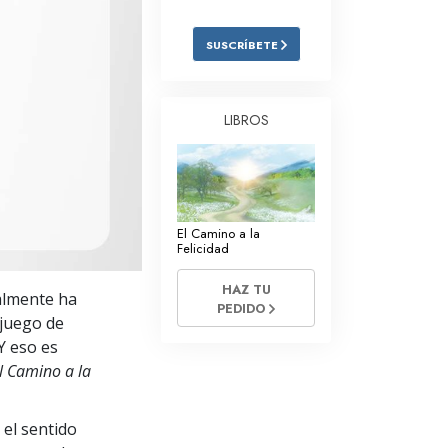
Respuestas a las Drogas
SUSCRÍBETE
Los Niños
Herramientas para el Entorno Laboral
LIBROS
La Ética y las
Condiciones
La Causa de la Supresión
El Camino a la
Investigaciones
Felicidad
Los Fundamentos de la Organización
HAZ TU
almente ha
PEDIDO
Los Fundamentos de las Relaciones
 juego de
Públicas
Y eso es
l Camino a la
Objetivos y Metas
La Tecnología de Estudio
 el sentido