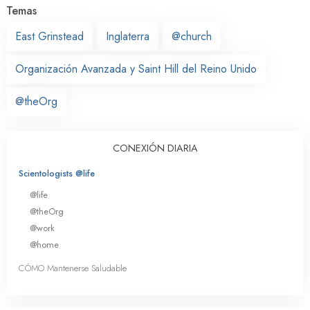
Temas
East Grinstead
Inglaterra
@church
Organización Avanzada y Saint Hill del Reino Unido
@theOrg
CONEXIÓN DIARIA
Scientologists @life
@life
@theOrg
@work
@home
CÓMO Mantenerse Saludable