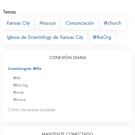
Temas
Kansas City
Missouri
Comunicación
@church
Iglesia de Scientology de Kansas City
@theOrg
CONEXIÓN DIARIA
Scientologists @life
@life
@theOrg
@work
@home
CÓMO Mantenerse Saludable
MANTENTE CONECTADO