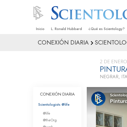
Inicio
L. Ronald Hubbard
¿Qué es Scientology?
CONEXIÓN DIARIA
SCIENTOLO
Creencias y Prácticas
Credos y Códigos de S
2 DE ENERO
Qué dicen los Scientolo
PINTUR
Scientology
NEGRAR, ITA
Conoce a un Scientolog
Dentro de una Iglesia
CONEXIÓN DIARIA
Los Principios Básicos 
Scientologists @life
@life
Una Introducción a Dian
@theOrg
@work