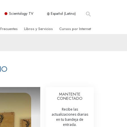
Scientology TV
Español (Latino)
 Frecuentes
Libros y Servicios
Cursos por Internet
es y principios básicos
niciales
Cómo Resolver los Conflictos
una Iglesia
bros
Las Dinámicas de la Existencia
zación de Scientology
ncias Introductorias
Los Componentes de la Comprensión
NO
s Introductorias
Soluciones para un Entorno Peligroso
s Iniciales
Ayudas para Enfermedades y Lesiones
MANTENTE
CONECTADO
anos
La Integridad y la Honestidad
Recibe las
os
El Matrimonio
actualizaciones diarias
en tu bandeja de
La Escala Tonal Emocional
entrada.
tology