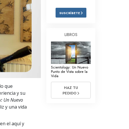
Respuestas a las Drogas
SUSCRÍBETE
Los Niños
Herramientas para el Entorno Laboral
LIBROS
La Ética y las
Condiciones
La Causa de la Supresión
Scientology: Un Nuevo
Investigaciones
Punto de Vista sobre la
Vida
Los Fundamentos de la Organización
lo que
HAZ TU
Los Fundamentos de las Relaciones
eriencia y su
PEDIDO
Públicas
y: Un Nuevo
liz y una vida
Objetivos y Metas
La Tecnología de Estudio
en el aquí y