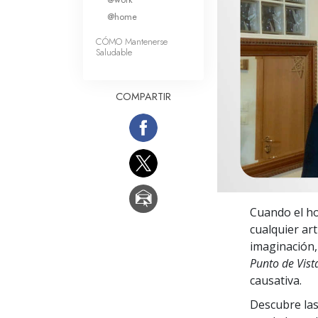
Amor y Odio: ¿Qué es
@home
CÓMO Mantenerse
Saludable
COMPARTIR
Cuando el ho
cualquier art
imaginación, 
Punto de Vist
causativa.
Descubre las