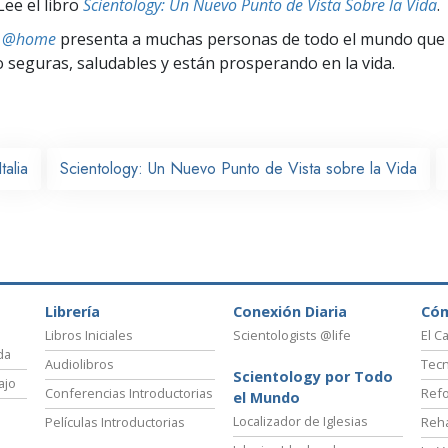
Lee el libro
Scientology: Un Nuevo Punto de Vista Sobre la Vida
.
ts @home
presenta a muchas personas de todo el mundo que 
seguras, saludables y están prosperando en la vida.
Italia
Scientology: Un Nuevo Punto de Vista sobre la Vida
Librería
Conexión Diaria
Có
Libros Iniciales
Scientologists @life
El C
da
Audiolibros
Tecn
Scientology por Todo
ajo
Conferencias Introductorias
Refo
el Mundo
Localizador de Iglesias
Películas Introductorias
Reha