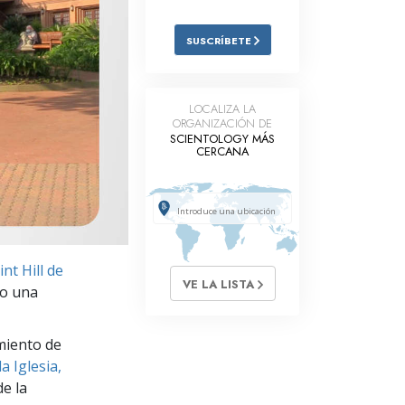
Respuestas a las Drogas
SUSCRÍBETE
Los Niños
Herramientas para el Entorno Laboral
LOCALIZA LA
ORGANIZACIÓN DE
La Ética y las
SCIENTOLOGY MÁS
Condiciones
CERCANA
La Causa de la Supresión
Investigaciones
Los Fundamentos de la Organización
nt Hill de
VE LA LISTA
Los Fundamentos de las Relaciones
do una
Públicas
Objetivos y Metas
miento de
a Iglesia,
La Tecnología de Estudio
e la