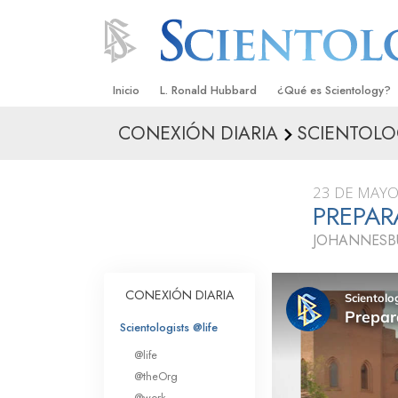
Inicio
L. Ronald Hubbard
¿Qué es Scientology?
CONEXIÓN DIARIA
SCIENTOLO
Creencias y Prácticas
Credos y Códigos de S
23 DE MAYO
Qué dicen los Scientolo
PREPAR
Scientology
JOHANNESB
Conoce a un Scientolog
Dentro de una Iglesia
CONEXIÓN DIARIA
Los Principios Básicos 
Scientologists @life
@life
Una Introducción a Dian
@theOrg
@work