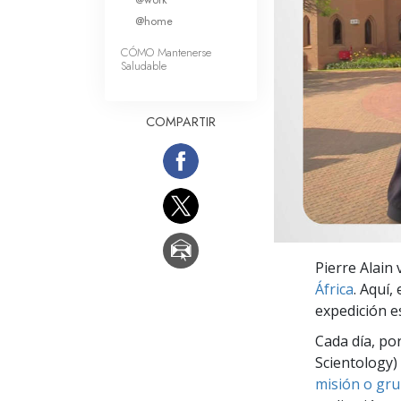
Amor y Odio: ¿Qué es
@home
CÓMO Mantenerse
Saludable
COMPARTIR
Pierre Alain 
África
. Aquí,
expedición es
Cada día, po
Scientology) 
misión o gru