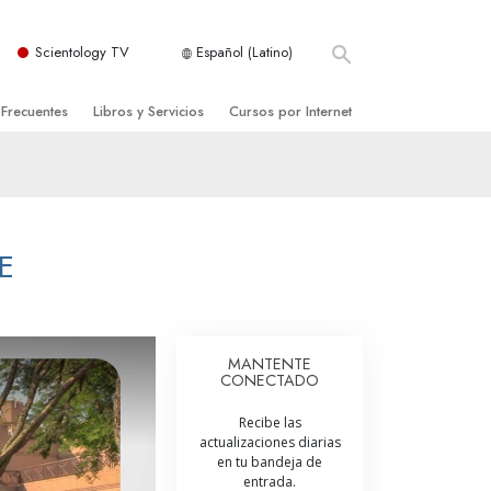
Scientology TV
Español (Latino)
 Frecuentes
Libros y Servicios
Cursos por Internet
es y principios básicos
niciales
Cómo Resolver los Conflictos
una Iglesia
bros
Las Dinámicas de la Existencia
zación de Scientology
ncias Introductorias
Los Componentes de la Comprensión
E
s Introductorias
Soluciones para un Entorno Peligroso
s Iniciales
Ayudas para Enfermedades y Lesiones
MANTENTE
CONECTADO
anos
La Integridad y la Honestidad
Recibe las
os
El Matrimonio
actualizaciones diarias
en tu bandeja de
La Escala Tonal Emocional
entrada.
tology