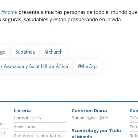
ts @home
presenta a muchas personas de todo el mundo que 
seguras, saludables y están prosperando en la vida.
rgo
Sudáfrica
@church
 Avanzada y Saint Hill de África
@theOrg
Librería
Conexión Diaria
Có
Libros Iniciales
Scientologists @life
El C
da
Audiolibros
Tecn
Scientology por Todo
ajo
Conferencias Introductorias
Refo
el Mundo