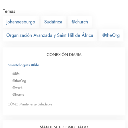
Temas
Johannesburgo
Sudáfrica
@church
Organización Avanzada y Saint Hill de África
@theOrg
CONEXIÓN DIARIA
Scientologists @life
@life
@theOrg
@work
@home
CÓMO Mantenerse Saludable
MANTENTE CONECTADO