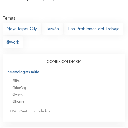
Temas
New Taipei City
Taiwán
Los Problemas del Trabajo
@work
CONEXIÓN DIARIA
Scientologists @life
@life
@theOrg
@work
@home
CÓMO Mantenerse Saludable