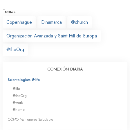
Temas
Copenhague
Dinamarca
@church
Organización Avanzada y Saint Hill de Europa
@theOrg
CONEXIÓN DIARIA
Scientologists @life
@life
@theOrg
@work
@home
CÓMO Mantenerse Saludable