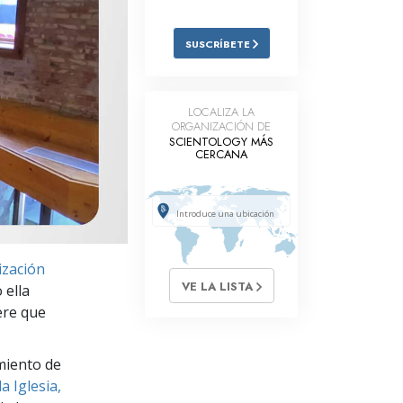
Respuestas a las Drogas
SUSCRÍBETE
Los Niños
Herramientas para el Entorno Laboral
LOCALIZA LA
ORGANIZACIÓN DE
La Ética y las
Condiciones
SCIENTOLOGY MÁS
CERCANA
La Causa de la Supresión
Investigaciones
Los Fundamentos de la Organización
zación
Los Fundamentos de las Relaciones
VE LA LISTA
 ella
Públicas
ere que
Objetivos y Metas
miento de
La Tecnología de Estudio
a Iglesia,