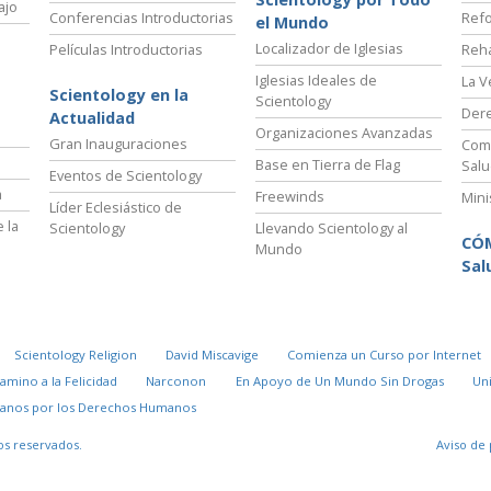
ajo
Conferencias Introductorias
Refo
el Mundo
Localizador de Iglesias
Películas Introductorias
Reha
Iglesias Ideales de
La V
Scientology en la
Scientology
Der
Actualidad
Organizaciones Avanzadas
Gran Inauguraciones
Comi
Base en Tierra de Flag
Salu
Eventos de Scientology
a
Freewinds
Mini
Líder Eclesiástico de
 la
Scientology
Llevando Scientology al
CÓ
Mundo
Sal
Scientology Religion
David Miscavige
Comienza un Curso por Internet
Camino a la Felicidad
Narconon
En Apoyo de Un Mundo Sin Drogas
Un
danos por los Derechos Humanos
os reservados.
Aviso de 