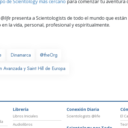
po de Scientology más cercano
para comenzar tu aventura d
 @life
presenta a Scientologists de todo el mundo que están
o
en la vida, personal,
profesional y espiritualmente.
e
Dinamarca
@theOrg
n Avanzada y Saint Hill de Europa
Librería
Conexión Diaria
Có
Libros Iniciales
Scientologists @life
El C
da
Audiolibros
Tecn
Scientology por Todo