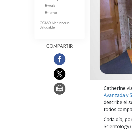
Amor y Odio: ¿Qué es
@work
@home
CÓMO Mantenerse
Saludable
COMPARTIR
Catherine via
Avanzada y S
describe el s
todos compa
Cada día, po
Scientology) 