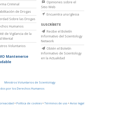
Opiniones sobre el
rma Criminal
Sitio Web
bilitación de Drogas
Encuentra una Iglesia
erdad Sobre las Drogas
SUSCRÍBETE
echos Humanos
Recibe el Boletín
té de Vigilancia de la
Informativo del Scientology
d Mental
Network
stros Voluntarios
Obtén el Boletín
Informativo de Scientology
MO Mantenerse
en la Actualidad
udable
Ministros Voluntarios de Scientology
idos por los Derechos Humanos
privacidad
•
Política de cookies
•
Términos de uso
•
Aviso legal