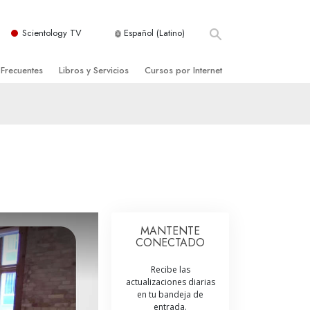
Scientology TV
Español (Latino)
 Frecuentes
Libros y Servicios
Cursos por Internet
es y principios básicos
niciales
Cómo Resolver los Conflictos
una Iglesia
bros
Las Dinámicas de la Existencia
zación de Scientology
ncias Introductorias
Los Componentes de la Comprensión
s Introductorias
Soluciones para un Entorno Peligroso
s Iniciales
Ayudas para Enfermedades y Lesiones
MANTENTE
CONECTADO
anos
La Integridad y la Honestidad
Recibe las
os
El Matrimonio
actualizaciones diarias
en tu bandeja de
La Escala Tonal Emocional
tology
entrada.