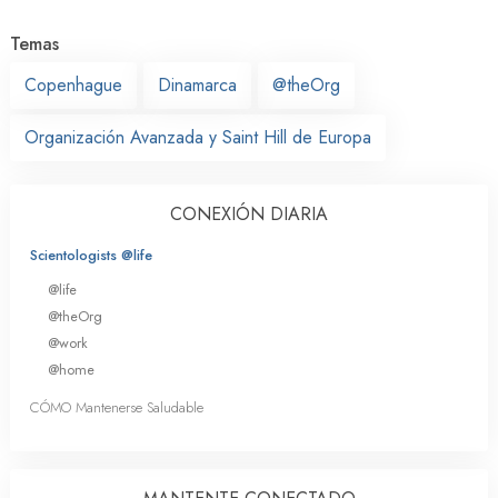
Temas
Copenhague
Dinamarca
@theOrg
Organización Avanzada y Saint Hill de Europa
CONEXIÓN DIARIA
Scientologists @life
@life
@theOrg
@work
@home
CÓMO Mantenerse Saludable