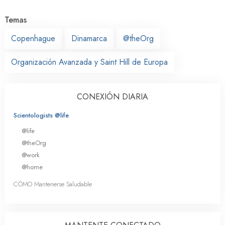
Temas
Copenhague
Dinamarca
@theOrg
Organización Avanzada y Saint Hill de Europa
CONEXIÓN DIARIA
Scientologists @life
@life
@theOrg
@work
@home
CÓMO Mantenerse Saludable