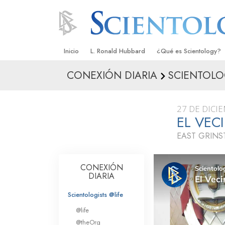
Inicio
L. Ronald Hubbard
¿Qué es Scientology?
CONEXIÓN DIARIA
SCIENTOLOG
Creencias y Prácticas
Credos y Códigos de S
27 DE DICI
Qué dicen los Scientolo
EL VEC
Scientology
EAST GRINS
Conoce a un Scientolog
Dentro de una Iglesia
CONEXIÓN
DIARIA
Los Principios Básicos 
Scientologists @life
Una Introducción a Dian
@life
@theOrg