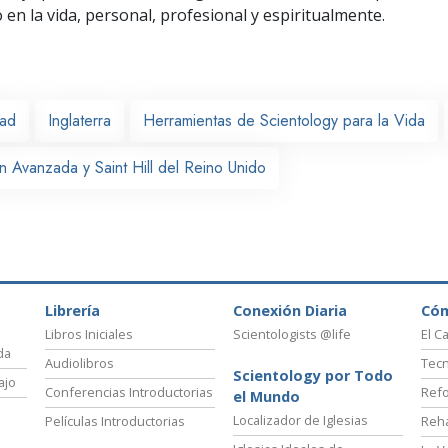
o
en la vida, personal,
profesional y espiritualmente.
ead
Inglaterra
Herramientas de Scientology para la Vida
n Avanzada y Saint Hill del Reino Unido
Librería
Conexión Diaria
Có
Libros Iniciales
Scientologists @life
El C
da
Audiolibros
Tecn
Scientology por Todo
ajo
Conferencias Introductorias
Refo
el Mundo
Localizador de Iglesias
Películas Introductorias
Reha