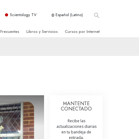
Scientology TV
Español (Latino)
 Frecuentes
Libros y Servicios
Cursos por Internet
es y principios básicos
niciales
Cómo Resolver los Conflictos
una Iglesia
bros
Las Dinámicas de la Existencia
zación de Scientology
ncias Introductorias
Los Componentes de la Comprensión
s Introductorias
Soluciones para un Entorno Peligroso
s Iniciales
Ayudas para Enfermedades y Lesiones
MANTENTE
CONECTADO
anos
La Integridad y la Honestidad
Recibe las
os
El Matrimonio
actualizaciones diarias
en tu bandeja de
La Escala Tonal Emocional
tology
entrada.