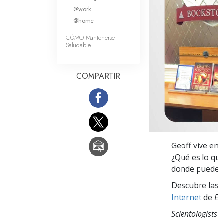
Amor y Odio: ¿Qué es
@work
@home
CÓMO Mantenerse
Saludable
COMPARTIR
Geoff vive en
¿Qué es lo qu
donde puede 
Descubre las
Internet
de
E
Scientologists