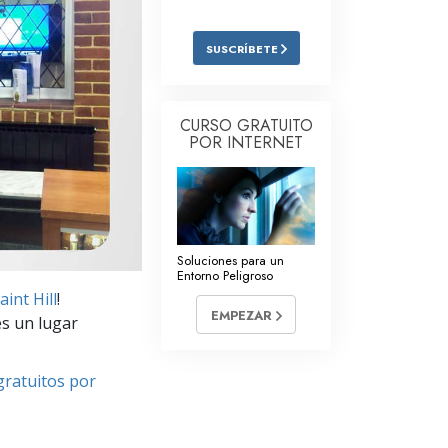
Respuestas a las Drogas
SUSCRÍBETE
Los Niños
Herramientas para el Entorno Laboral
CURSO GRATUITO
POR INTERNET
La Ética y las
Condiciones
La Causa de la Supresión
Investigaciones
Soluciones para un
Entorno Peligroso
Los Fundamentos de la Organización
aint Hill
!
EMPEZAR
Los Fundamentos de las Relaciones
es un lugar
Públicas
Objetivos y Metas
gratuitos por
La Tecnología de Estudio