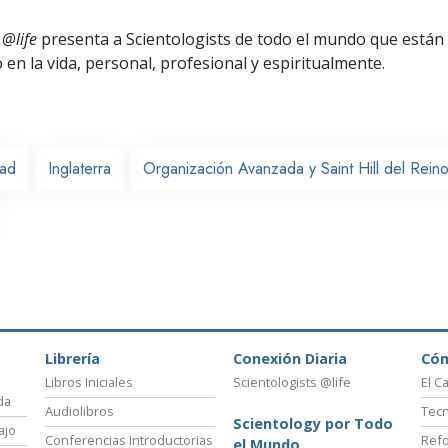
 @life
presenta a Scientologists de todo el mundo que están
o
en la vida, personal,
profesional y espiritualmente.
ead
Inglaterra
Organización Avanzada y Saint Hill del Rein
Librería
Conexión Diaria
Có
Libros Iniciales
Scientologists @life
El C
da
Audiolibros
Tecn
Scientology por Todo
ajo
Conferencias Introductorias
Refo
el Mundo