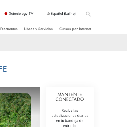
Scientology TV
Español (Latino)
 Frecuentes
Libros y Servicios
Cursos por Internet
es y principios básicos
niciales
Cómo Resolver los Conflictos
una Iglesia
bros
Las Dinámicas de la Existencia
zación de Scientology
ncias Introductorias
Los Componentes de la Comprensión
FE
s Introductorias
Soluciones para un Entorno Peligroso
s Iniciales
Ayudas para Enfermedades y Lesiones
MANTENTE
CONECTADO
anos
La Integridad y la Honestidad
Recibe las
os
El Matrimonio
actualizaciones diarias
en tu bandeja de
La Escala Tonal Emocional
tology
entrada.