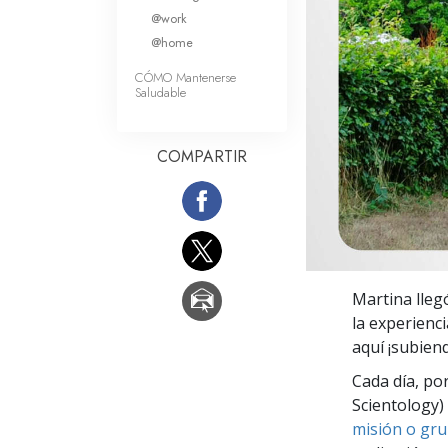
Amor y Odio: ¿Qué es
@work
@home
CÓMO Mantenerse
Saludable
COMPARTIR
Martina lleg
la experienc
aquí ¡subien
Cada día, po
Scientology) 
misión o gru