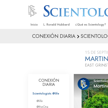
Inicio
L. Ronald Hubbard
¿Qué es Scientology?
CONEXIÓN DIARIA
SCIENTOLOG
Creencias y Prácticas
Credos y Códigos de S
15 DE SEPT
Qué dicen los Scientolo
MARTIN
Scientology
EAST GRINS
Conoce a un Scientolog
Dentro de una Iglesia
CONEXIÓN
DIARIA
Los Principios Básicos 
Scientologists @life
Una Introducción a Dian
@life
@theOrg