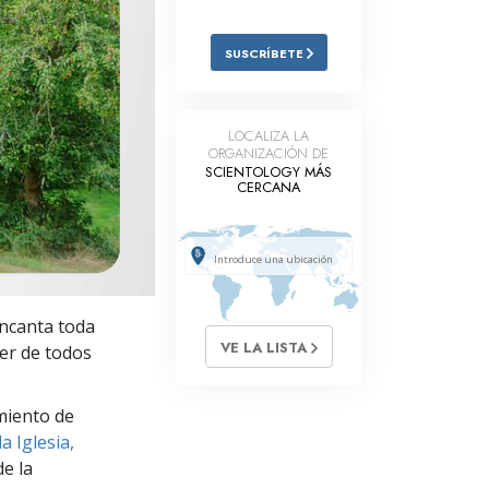
Respuestas a las Drogas
SUSCRÍBETE
Los Niños
Herramientas para el Entorno Laboral
LOCALIZA LA
ORGANIZACIÓN DE
La Ética y las
Condiciones
SCIENTOLOGY MÁS
CERCANA
La Causa de la Supresión
Investigaciones
Los Fundamentos de la Organización
encanta toda
Los Fundamentos de las Relaciones
VE LA LISTA
er de todos
Públicas
Objetivos y Metas
miento de
a Iglesia,
La Tecnología de Estudio
e la