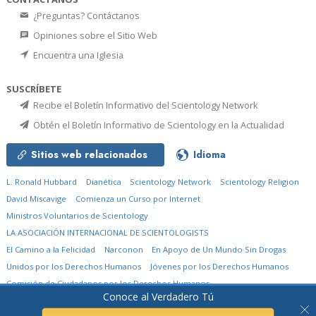
¿Preguntas? Contáctanos
Opiniones sobre el Sitio Web
Encuentra una Iglesia
SUSCRÍBETE
Recibe el Boletín Informativo del Scientology Network
Obtén el Boletín Informativo de Scientology en la Actualidad
Sitios web relacionados
Idioma
L. Ronald Hubbard
Dianética
Scientology Network
Scientology Religion
David Miscavige
Comienza un Curso por Internet
Ministros Voluntarios de Scientology
LA ASOCIACIÓN INTERNACIONAL DE SCIENTOLOGISTS
El Camino a la Felicidad
Narconon
En Apoyo de Un Mundo Sin Drogas
Unidos por los Derechos Humanos
Jóvenes por los Derechos Humanos
Comisión de Ciudadanos por los Derechos Humanos
Conoce al Verdadero Tú
© 2026
Church of Scientology International.
Todos los derechos reservados.